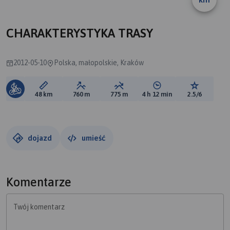
B
A
CHARAKTERYSTYKA TRASY
2012-05-10
Polska, małopolskie, Kraków
Długość trasy:
Suma przewyższeń:
Suma spadków:
Średni czas potrzebny 
Ocena tras
48 km
760 m
775 m
4 h 12 min
2.5/6
dojazd
umieść
Komentarze
Twój komentarz