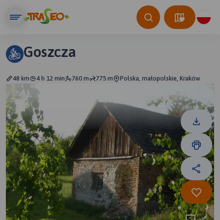
Goszcza
48 km
4 h 12 min
760 m
775 m
Polska, małopolskie, Kraków