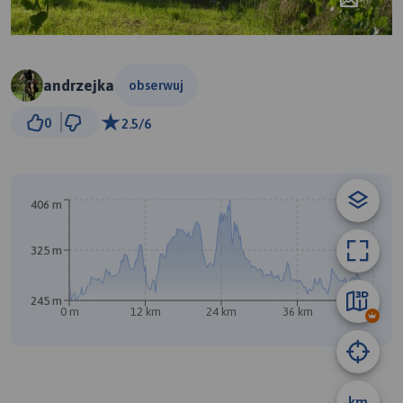
andrzejka
obserwuj
5 km
0
2.5/6
© Traseo Map
© OpenMapTiles
© OpenStreetMap contributors
406 m
325 m
245 m
0 m
12 km
24 km
36 km
48 km
km