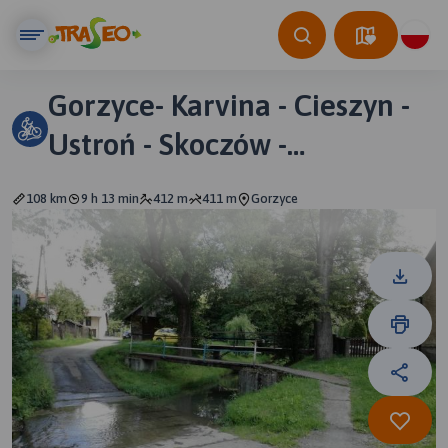
Gorzyce- Karvina - Cieszyn -
Ustroń - Skoczów -
Zebrzydowice
108 km
9 h 13 min
412 m
411 m
Gorzyce