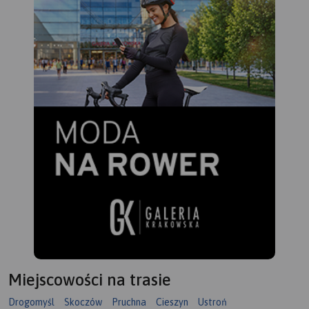
tak
niezbędne turyście podczas
tur
wędrówek górskich.
ga
tur
Re
up
tur
zmo
moż
Tr
mob
Miejscowości na trasie
Drogomyśl
Skoczów
Pruchna
Cieszyn
Ustroń