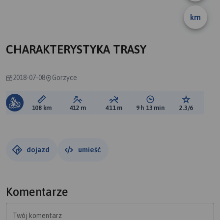
km
CHARAKTERYSTYKA TRASY
2018-07-08
Gorzyce
Długość trasy:
Suma przewyższeń:
Suma spadków:
Średni czas potrzebny 
Ocena tras
108 km
412 m
411 m
9 h 13 min
2.3/6
dojazd
umieść
Komentarze
Twój komentarz