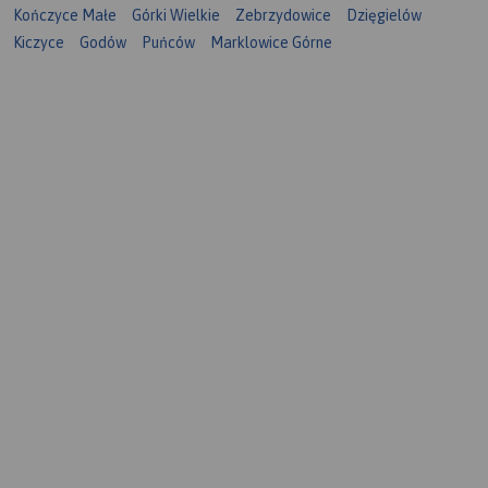
Kończyce Małe
Górki Wielkie
Zebrzydowice
Dzięgielów
Kiczyce
Godów
Puńców
Marklowice Górne