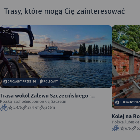
Trasy, które mogą Cię zainteresować
MAPA TURYSTYCZNA W
APLIKACJI TRASEO
Mapa krajoznawcza
województwa lubuskiego z
wyszczególnionymi
OFICJALNY PRZEBIEG
POLECAMY
atrakcjami turystycznymi. Na
mapie umieszczono grafiki
Trasa wokół Zalewu Szczecińskiego -
atrakcji turystycznych.
oficjalny przebieg szlaku
Polska, zachodniopomorskie, Szczecin
OFICJALNY PR
5.4/6
294 km
266m
Kolej na Ro
Polska, lubuskie
6/6
5