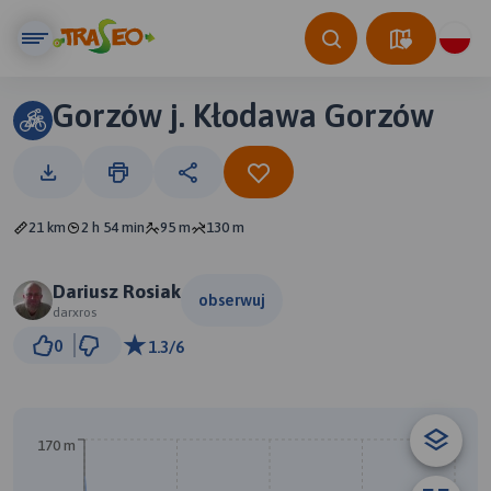
Gorzów j. Kłodawa Gorzów
21 km
2 h 54 min
95 m
130 m
Dariusz Rosiak
obserwuj
darxros
2 km
0
1.3/6
© Traseo Map
© OpenMapTiles
© OpenStreetMap contributors
170 m