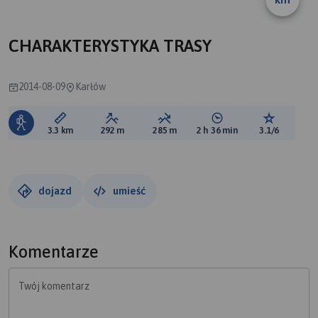
A
CHARAKTERYSTYKA TRASY
2014-08-09
Karłów
Długość trasy:
Suma przewyższeń:
Suma spadków:
Średni czas potrzebny 
Ocena tras
3.3 km
292 m
285 m
2 h 36 min
3.1/6
dojazd
umieść
Komentarze
Twój komentarz