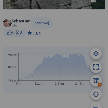
Sebastian
obserwuj
sebat
300 m
5
3.1/6
© Traseo Map
© OpenMapTiles
© OpenStreetMap contributors
908 m
826 m
745 m
0 m
811 m
1.6 km
2.4 km
3.2 km
B
km