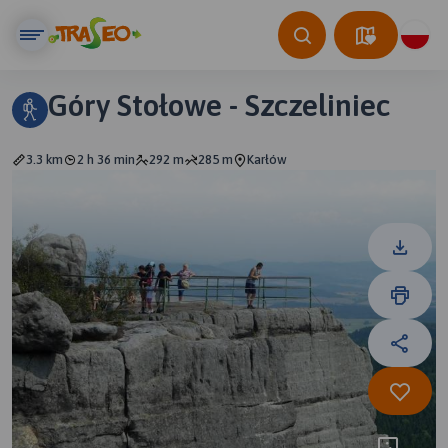
Góry Stołowe - Szczeliniec
3.3 km
2 h 36 min
292 m
285 m
Karłów