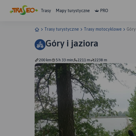
Trasy
Mapy turystyczne
PRO
Trasy turystyczne
Trasy motocyklowe
Góry 
Góry i jaziora
200 km
5 h 33 min
2211 m
2238 m