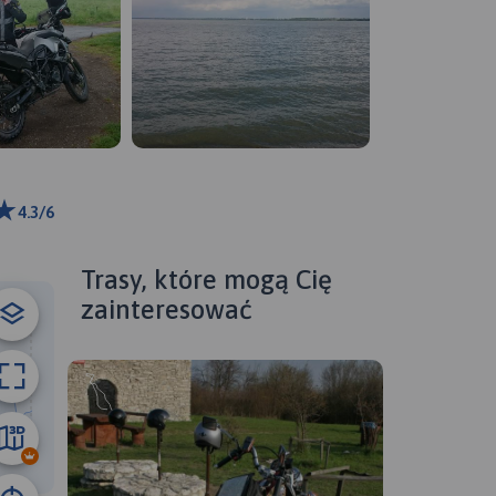
4.3/6
ributors
Trasy, które mogą Cię
zainteresować
00 km