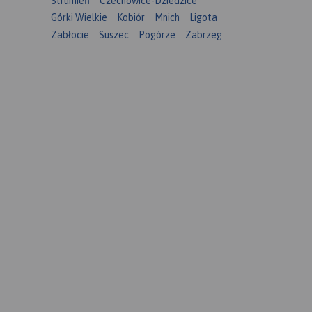
Strumień
Czechowice-Dziedzice
Górki Wielkie
Kobiór
Mnich
Ligota
Zabłocie
Suszec
Pogórze
Zabrzeg
.in.
 bazą
ami,
.
egi
erowych,
 przy
ano