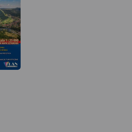
MAPA TURYSTYCZNA W
APLIKACJI TRASEO
Mapa Cieszyna w skali 1:25 000
– jak mapa sztabowa -
obejmuje miasta: Cieszyn,
MAPA TURYSTYCZNA W
APLIKACJI TRASEO
Skoczów, Trinec, Ustroń. Są tu
wszystkie szlaki z podaniem ich
długości i czasami przejść.
Mapa z zaznaczonymi m
Mapa jest zaktualizowana w
zabytkami, noclegami,
terenie.
gastronomiczną, basen
wyciągami narciarskimi
Podano aktualne przebi
szlaków pieszych i row
łącznie z kilometrażem,
 W
szlakach pieszych pod