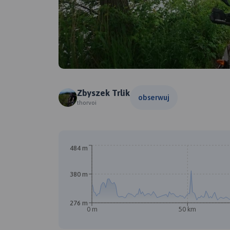
Zbyszek Trlik
obserwuj
thorvoi
484 m
380 m
276 m
0 m
50 km