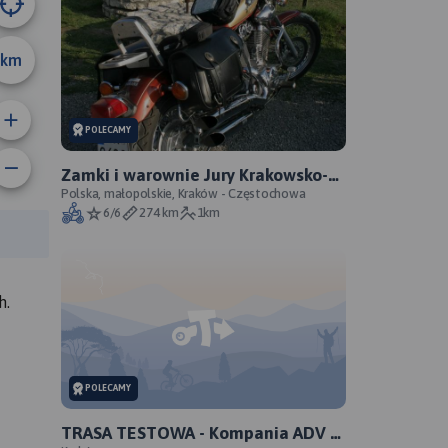
km
POLECAMY
Zamki i warownie Jury Krakowsko-
Częstochowskiej
Polska, małopolskie, Kraków - Częstochowa
6/6
274 km
1km
anie trasy:
a trasy:
h.
POLECAMY
TRASA TESTOWA - Kompania ADV -