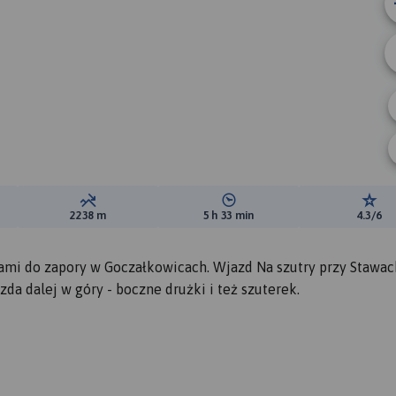
ewyższeń:
Suma spadków:
Średni czas potrzebny na pokon
Ocen
2238 m
5 h 33 min
4.3/6
gami do zapory w Goczałkowicach. Wjazd Na szutry przy Stawac
a dalej w góry - boczne drużki i też szuterek.