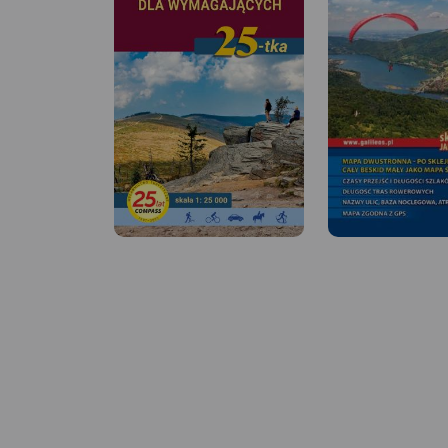
MAPA TURYSTYCZNA W
APLIKACJI TRASEO
Mapa turystyczna „Szczyrk”
obejmuje swoim obszarem
gminę Szczyrk, a także
częściowo sąsiadujące
MAPA TURYSTYCZNA
APLIKACJI TRASEO
miejscowości m.in. wschodnią