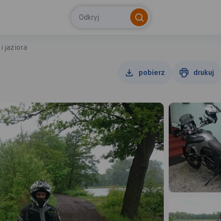
Odkryj
i jaziora
pobierz
drukuj