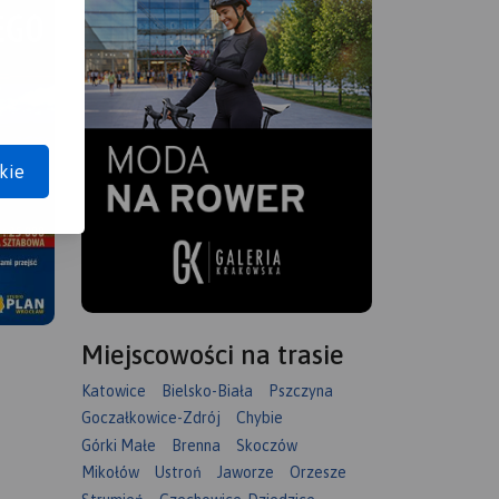
kie
Miejscowości na trasie
Katowice
Bielsko-Biała
Pszczyna
Goczałkowice-Zdrój
Chybie
Górki Małe
Brenna
Skoczów
Mikołów
Ustroń
Jaworze
Orzesze