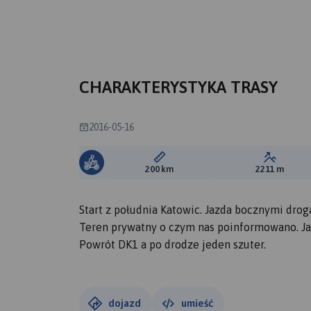
CHARAKTERYSTYKA TRASY
2016-05-16
Długość trasy:
Suma prz
200 km
2211 m
Start z południa Katowic. Jazda bocznymi dro
Teren prywatny o czym nas poinformowano. Jazd
Powrót DK1 a po drodze jeden szuter.
dojazd
umieść