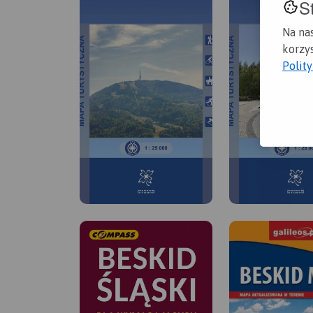
S
Na na
korzys
Polit