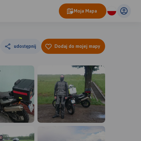
Moja Mapa
udostępnij
Dodaj do mojej mapy