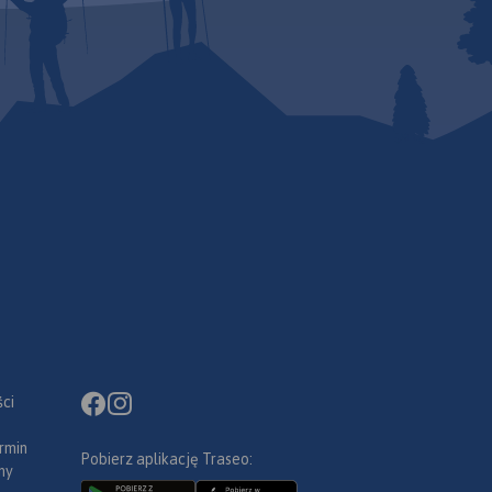
ci
rmin
Pobierz aplikację Traseo:
ny