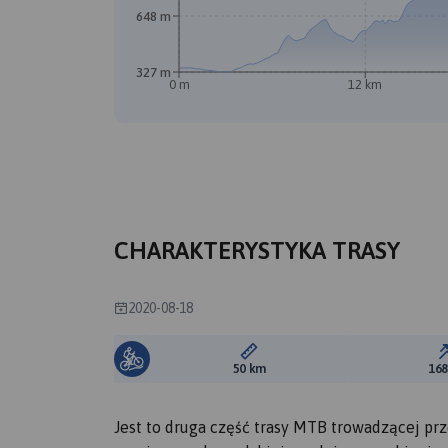
648 m
327 m
0 m
12 km
CHARAKTERYSTYKA TRASY
2020-08-18
Długość trasy:
50 km
16
Jest to druga część trasy MTB trowadzącej prz