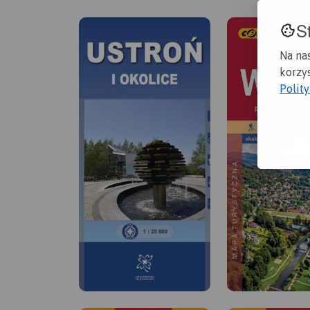
S
Na na
korzys
Polit