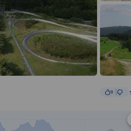
0
5 km
© Traseo Map
© OpenMapTiles
© OpenStreetMap cont