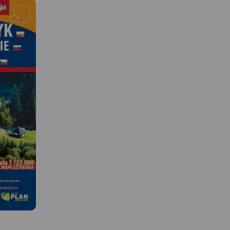
MAPA TURYSTYCZNA W
APLIKACJI TRASEO
 W
Mapa Cieszyna w skali 1
– jak mapa sztabowa -
kolice
obejmuje miasta: Ciesz
ści
Skoczów, Trinec, Ustroń.
onej w
wszystkie szlaki z poda
Zasięg mapy
długości i czasami przej
 na
Mapa jest zaktualizow
ntoria na
terenie.