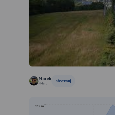
Marek
obserwuj
KMaro
969 m