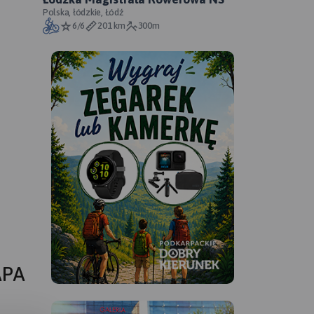
Polska, łódzkie, Łódź
6/6
201 km
300m
APA