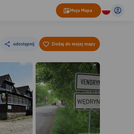
Moja Mapa
udostępnij
Dodaj do mojej mapy