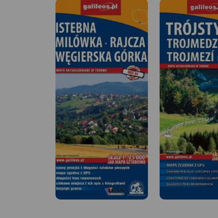
MAPA TURYSTYCZNA
APLIKACJI TRASEO
Mapa przedstawia o
ciekawej miejscowo
turystycznej, położ
Beskidzie Śląskim. 
wyznaczają: Ustroń
północy, Wielka Cza