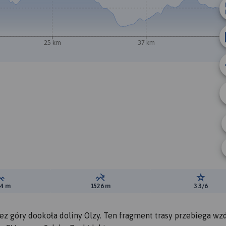
A
25 km
37 km
B
Suma przewyższeń:
Suma spadków:
Ocena t
84 m
1526 m
3.3/6
ez góry dookoła doliny Olzy. Ten fragment trasy przebiega wz