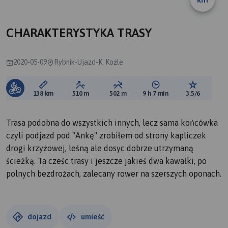
A
B
CHARAKTERYSTYKA TRASY
2020-05-09
Rybnik-Ujazd-K. Kożle
Długość trasy:
Suma przewyższeń:
Suma spadków:
Średni czas potrzebny 
Ocena tras
138 km
510 m
502 m
9 h 7 min
3.5/6
Trasa podobna do wszystkich innych, lecz sama końcówka
czyli podjazd pod "Ankę" zrobiłem od strony kapliczek
drogi krzyżowej, leśną ale dosyc dobrze utrzymaną
ścieżką. Ta cześc trasy i jeszcze jakieś dwa kawałki, po
polnych bezdrożach, zalecany rower na szerszych oponach.
dojazd
umieść