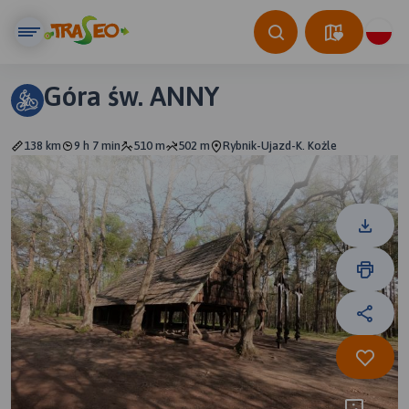
Góra św. ANNY
138 km
9 h 7 min
510 m
502 m
Rybnik-Ujazd-K. Kożle