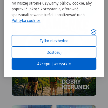
rowerowych i
szl
Na naszej stronie używamy plików cookie, aby
dydaktycznych, łącznie z
row
poprawić jakość korzystania, oferować
kilometrażem.
spersonalizowane treści i analizować ruch.
Polityka cookies
Tylko niezbędne
Dostosuj
Akceptuj wszystkie