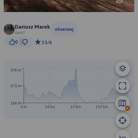
Dariusz Marek
obserwuj
dari37
10 km
0
3.5/6
© Traseo Map
© OpenMapTiles
© OpenStreetMap contributors
376 m
271 m
166 m
0 m
34 km
69 km
103 km
138 km
km