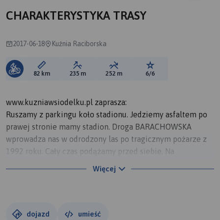
CHARAKTERYSTYKA TRASY
2017-06-18
Kuźnia Raciborska
Długość trasy:
Suma przewyższeń:
Suma spadków:
Ocena trasy:
82 km
235 m
252 m
6/6
www.kuzniawsiodelku.pl zaprasza:
Ruszamy z parkingu koło stadionu. Jedziemy asfaltem po
prawej stronie mamy stadion. Droga BARACHOWSKA
wprowadza nas w odrodzony las po tragicznym pożarze z
1992 roku. Cały czas podążamy przed siebie. Na
skrzyżowaniu z Obrębową skręcamy w lewo. Asfalt
Więcej
zamieniamy na ubite kamienie. Patrzymy na boki zawsze
można spotkać jakiś leśnych mieszkańców. Docieramy do
Dziergowickiej. Skręcamy w prawo i od zaraz w lewo.
Mijamy kolejne skrzyżowania. Na krzyżówce z Od Mostka
dojazd
umieść