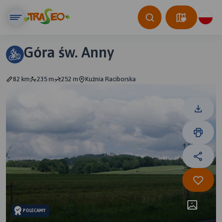
Góra św. Anny
82 km
235 m
252 m
Kuźnia Raciborska
POLECAMY