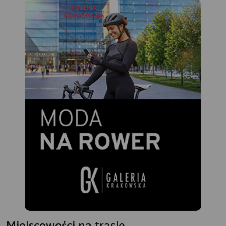
Raciborskiej do Kędzierzyna. Jedziemy w prawo. W stronę
Dziergowic. W Dziergowicach na skrzyżowaniu pod
bocianim gniazdem skręcamy w prawo. Mijamy jedno
skrzyżowanie. Na kolejnym w lewo. Później po łuku w
prawo i przed siebie. Po prawej mamy zabudowania po
lewej las. Na końcu drogi wybieramy opcję w lewo.
Jedziemy przed siebie. Skręcamy w lewo w drogę z
ubitego kamienia. Następnie w lewo i w prawo.
Dojeżdżamy do Budzisk gdzie skręcamy w lewo. Koło
Kapliczki jedziemy prosto. Główną droga docieramy do
Kuźni Raciborskiej. Za przejazdem kolejowym skręcamy w
lewo. Jedziemy prosto tą drogą. Doprowadzi nas do
miejsca startu wycieczki.
Miejscowości na trasie