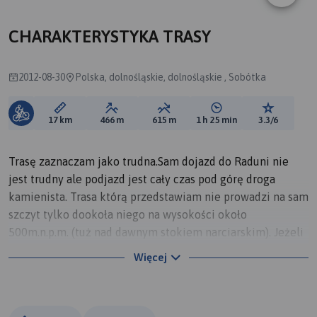
CHARAKTERYSTYKA TRASY
2012-08-30
Polska, dolnośląskie, dolnośląskie , Sobótka
Długość trasy:
Suma przewyższeń:
Suma spadków:
Średni czas potrzebny 
Ocena tras
17 km
466 m
615 m
1 h 25 min
3.3/6
Trasę zaznaczam jako trudna.Sam dojazd do Raduni nie
jest trudny ale podjazd jest cały czas pod górę droga
kamienista. Trasa którą przedstawiam nie prowadzi na sam
szczyt tylko dookoła niego na wysokości około
500m.n.p.m. (tuż nad dawnym stokiem narciarskim). Jeżeli
ktoś ma ochotę wjechać na sam szczyt to jest taka
Więcej
możliwość, jest bardzo trudno bo mnóstwo luźnych
kamieni leży ale jest do pokonania na rowerze jadąc.A z
powrotem to nie trzeba pisać ile przyjemności daje zjazd.