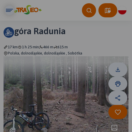
góra Radunia
17 km
1 h 25 min
466 m
615 m
Polska, dolnośląskie, dolnośląskie , Sobótka