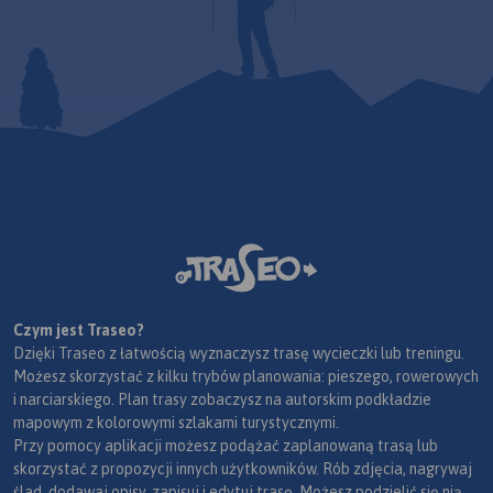
Czym jest Traseo?
Dzięki Traseo z łatwością wyznaczysz trasę wycieczki lub treningu.
Możesz skorzystać z kilku trybów planowania: pieszego, rowerowych
i narciarskiego. Plan trasy zobaczysz na autorskim podkładzie
mapowym z kolorowymi szlakami turystycznymi.
Przy pomocy aplikacji możesz podążać zaplanowaną trasą lub
skorzystać z propozycji innych użytkowników. Rób zdjęcia, nagrywaj
ślad, dodawaj opisy, zapisuj i edytuj trasę. Możesz podzielić się nią