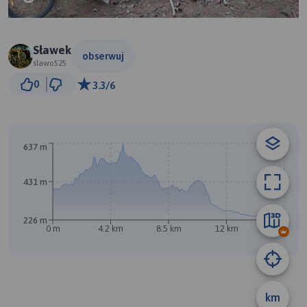
Sławek
obserwuj
slawo525
1 km
0
3.3/6
© Traseo Map
© OpenMapTiles
© OpenStreetMap contributors
637 m
431 m
A
226 m
0 m
4.2 km
8.5 km
12 km
17 km
B
km