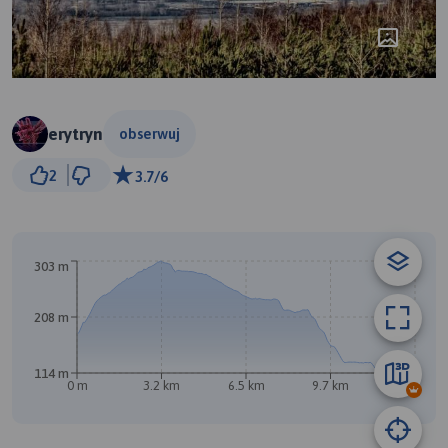
erytryn
obserwuj
1 km
2
3.7/6
© Traseo Map
© OpenMapTiles
© OpenStreetMap contributors
B
303 m
A
208 m
114 m
0 m
3.2 km
6.5 km
9.7 km
13 km