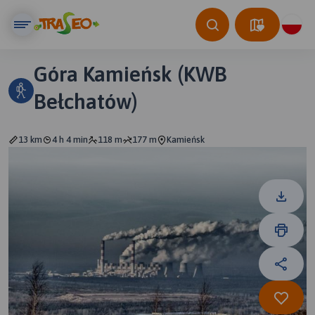
Góra Kamieńsk (KWB
Bełchatów)
13 km
4 h 4 min
118 m
177 m
Kamieńsk