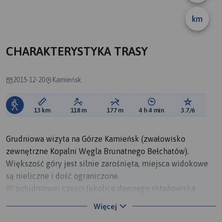
km
CHARAKTERYSTYKA TRASY
2015-12-20
Kamieńsk
Długość trasy:
Suma przewyższeń:
Suma spadków:
Średni czas potrzebny 
Ocena tras
13 km
118 m
177 m
4 h 4 min
3.7/6
Grudniowa wizyta na Górze Kamieńsk (zwałowisko
zewnętrzne Kopalni Węgla Brunatnego Bełchatów).
Większość góry jest silnie zarośnięta, miejsca widokowe
są nieliczne i dość ograniczone.
W południowej części (okolice dawnego składowiska
gipsu) trzeba uważać na quadowców i motocyklistów, żeby
Więcej
nas nie rozjechali !