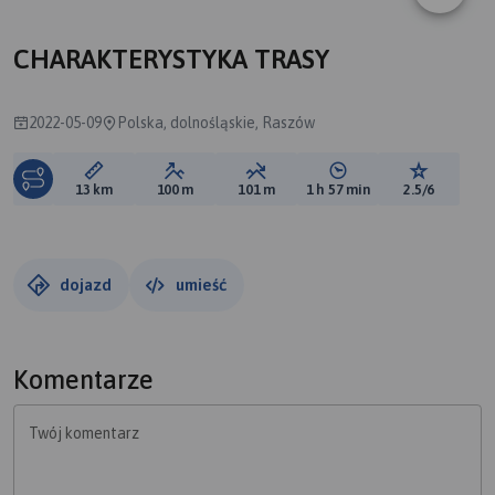
B
CHARAKTERYSTYKA TRASY
2022-05-09
Polska, dolnośląskie, Raszów
Długość trasy:
Suma przewyższeń:
Suma spadków:
Średni czas potrzebny 
Ocena tras
13 km
100 m
101 m
1 h 57 min
2.5/6
dojazd
umieść
Komentarze
Twój komentarz