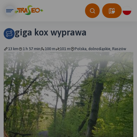
giga kox wyprawa
13 km
1 h 57 min
100 m
101 m
Polska, dolnośląskie, Raszów