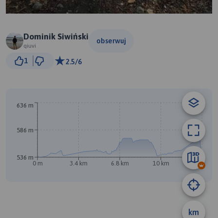
Dominik Siwiński
obserwuj
qiuvi
500 m
1
2.5/6
© Traseo Map
© OpenMapTiles
© OpenStreetMap contributors
636 m
A
586 m
536 m
0 m
3.4 km
6.8 km
10 km
13 km
km