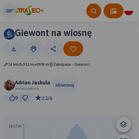
Giewont na wiosnę
16 km
913 m
909 m
Zakopane - Giewont
Adrian Jaskuła
obserwuj
adrian.jaskula
1 km
0
2.1/6
© Traseo Map
© OpenMapTiles
© OpenStreetMap contributors
A
B
1817 m