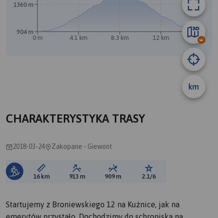
1360 m
904 m
0 m
4.1 km
8.3 km
12 km
16 km
km
CHARAKTERYSTYKA TRASY
2018-03-24
Zakopane - Giewont
Długość trasy:
Suma przewyższeń:
Suma spadków:
Ocena trasy:
16 km
913 m
909 m
2.1/6
Startujemy z Broniewskiego 12 na Kuźnice, jak na
emerytów przystało. Dochodzimy do schroniska na