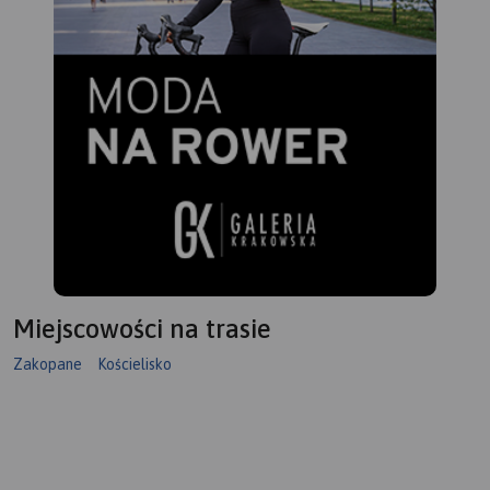
pra
Zak
moż
Tra
mob
Miejscowości na trasie
Zakopane
Kościelisko