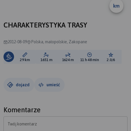
km
CHARAKTERYSTYKA TRASY
2012-08-09
Polska, małopolskie, Zakopane
Długość trasy:
Suma przewyższeń:
Suma spadków:
Średni czas potrzebny 
Ocena tras
29 km
1651 m
1624 m
11 h 48 min
2.0/6
dojazd
umieść
Komentarze
Twój komentarz