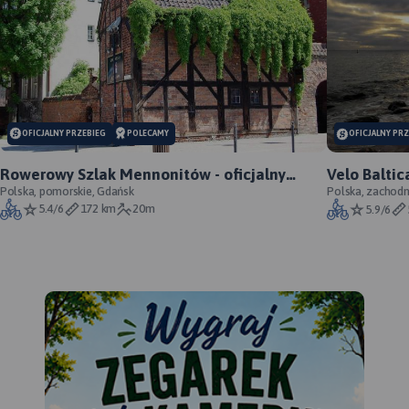
OFICJALNY PRZEBIEG
POLECAMY
OFICJALNY PR
Rowerowy Szlak Mennonitów - oficjalny
Velo Baltic
przebieg szlaku
Polska, pomorskie, Gdańsk
szlaku
Polska, zachodn
5.4/6
172 km
20m
5.9/6