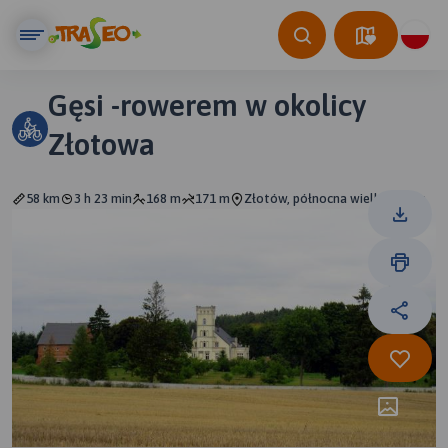
Gęsi -rowerem w okolicy
Złotowa
58 km
3 h 23 min
168 m
171 m
Złotów, północna wielkopolska