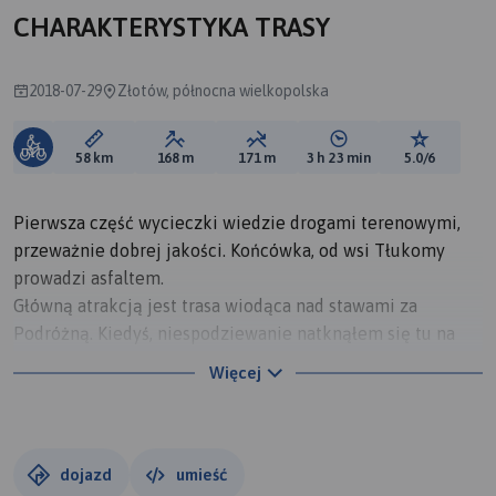
CHARAKTERYSTYKA TRASY
2018-07-29
Złotów, północna wielkopolska
Długość trasy:
Suma przewyższeń:
Suma spadków:
Średni czas potrzebny 
Ocena tras
58 km
168 m
171 m
3 h 23 min
5.0/6
Pierwsza część wycieczki wiedzie drogami terenowymi,
przeważnie dobrej jakości. Końcówka, od wsi Tłukomy
prowadzi asfaltem.
Główną atrakcją jest trasa wiodąca nad stawami za
Podróżną. Kiedyś, niespodziewanie natknąłem się tu na
czajki. Tym razem też była niespodzianka bo na stawach
Więcej
było mnóstwo gęsi gęgawych, których nigdy latem nie
spotkałem w naszych okolicach.
Pozostałe atrakcje to:
- ciekawe zabytkowe budownictwo w Podróżnej,
dojazd
umieść