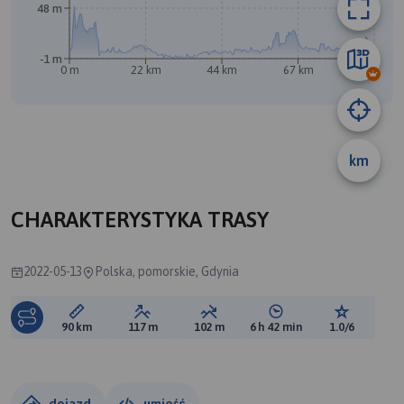
48 m
-1 m
0 m
22 km
44 km
67 km
89 km
km
B
CHARAKTERYSTYKA TRASY
2022-05-13
Polska, pomorskie, Gdynia
Długość trasy:
Suma przewyższeń:
Suma spadków:
Średni czas potrzebny 
Ocena tras
90 km
117 m
102 m
6 h 42 min
1.0/6
dojazd
umieść