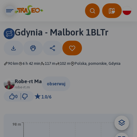
Gdynia - Malbork 1BLTr
90 km
6 h 42 min
117 m
102 m
Polska, pomorskie, Gdynia
Robe-rt Ma
obserwuj
robe-rt.m
20 km
0
1.0/6
© Traseo Map
© OpenMapTiles
© OpenStreetMap contributors
A
98 m