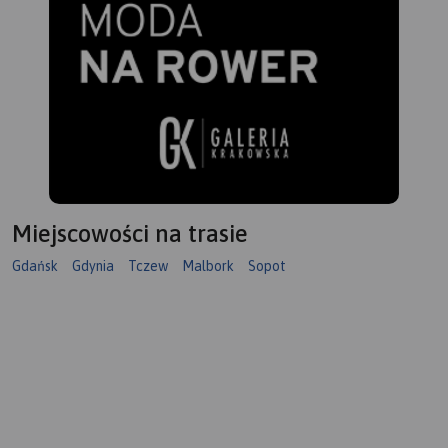
Miejscowości na trasie
Gdańsk
Gdynia
Tczew
Malbork
Sopot