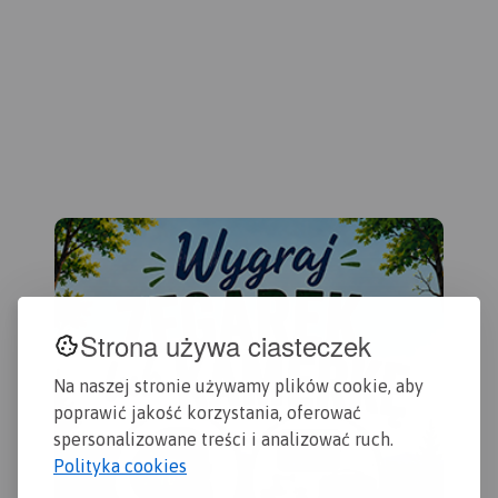
Gdańska oraz opis
przydatne turyście. Podano
obs
ciekawych miejsc.
aktualne przebiegi szlaków
Wiś
pieszych, rowerowych,
się
konnych, nordic walking i
tury
konnych, łącznie z
row
kilometrażem.
obs
zac
na 
Fro
Strona używa ciasteczek
Na naszej stronie używamy plików cookie, aby
poprawić jakość korzystania, oferować
spersonalizowane treści i analizować ruch.
Polityka cookies