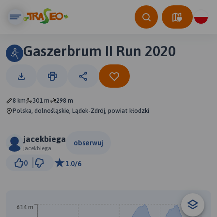
Gaszerbrum II Run 2020
8 km
301 m
298 m
Polska, dolnośląskie, Lądek-Zdrój, powiat kłodzki
jacekbiega
obserwuj
jacekbiega
500 m
0
1.0/6
© Traseo Map
© OpenMapTiles
© OpenStreetMap contributors
614 m