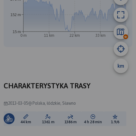
152 m
15 m
0 m
11 km
22 km
33 km
44 km
B
A
km
CHARAKTERYSTYKA TRASY
2013-03-05
Polska, łódzkie, Sławno
Długość trasy:
Suma przewyższeń:
Suma spadków:
Średni czas potrzebny 
Ocena tras
44 km
1361 m
1386 m
4 h 28 min
1.9/6