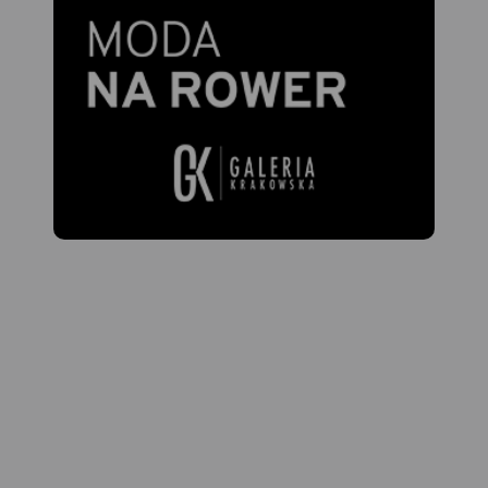
naturalne w połączeniu z
Pod Smardzewicami wody
dobrym
środkowej Pilicy spiętrza
zagospodarowaniem
zapora ziemna, tworząc
turystycznym gwarantują
Zalew Sulejowski. Dolinie
udany wypoczynek nad
Pilicy towarzyszą lasy,
wodą.
których największe
Na odwrocie mapy znajduje
kompleksy występują w
się informator krajoznawczy,
okolicach Przedborza
wędkarski i żeglarski.
(Przedborski Park
Krajobrazowy), w widłach
Pilicy i Luciąży oraz w
okolicach Tomaszowa
Mazowieckiego (dawna
Puszcza Pilicka). Na mapie
zaznaczony został szlak
kajakowy Pilicy oraz jej
dopływów wraz z punktami
odległościowymi. Mapa
polecana jest także do
uprawiania turystyki pieszej,
rowerowej i konnej oraz