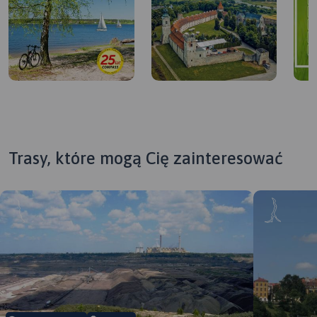
Trasy, które mogą Cię zainteresować
MAPA TURYSTYCZNA W
MAP