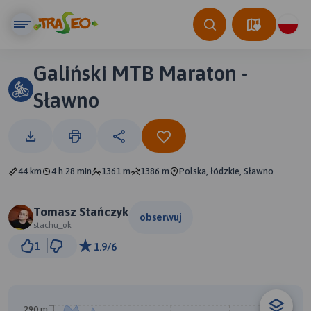
Galiński MTB Maraton -
Sławno
44 km
4 h 28 min
1361 m
1386 m
Polska, łódzkie, Sławno
Tomasz Stańczyk
obserwuj
stachu_ok
2 km
1
1.9/6
© Traseo Map
© OpenMapTiles
© OpenStreetMap contributors
290 m