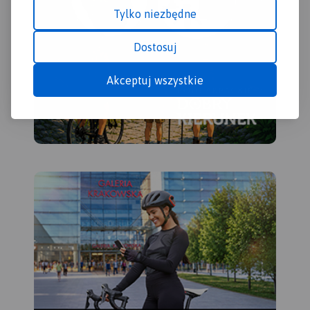
krajobrazowe: Sulejowski,
Tylko niezbędne
wschodzie. Mapa
Spalski i Przedborski oraz
adresowana jest zarówno dla
miasta: Piotrków Trybunalski,
wodniaków korzystających z
Dostosuj
Tomaszów Mazowiecki,
walorów Zalewu
Opoczno, Sulejów,
Sulejowskiego jak
Przedbórz, Włoszczowa,
Akceptuj wszystkie
miłośników wypraw
Koniecpol. Pilica idealnie
rowerowych i pieszych
nadaje się do uprawiania
wędrówek dla mieszkańców
turystyki kajakowej. Rzeka na
Tomaszowa Maz., Piotrkowa
tym odcinku jest płaska, w
Trybunalskiego i pozostałych
znacznym stopniu pokryta
okolicznych miejscowości.
lasami, malowniczo
Zalew stwarza znakomite
meandruje tworząc liczne
warunki do uprawiania
wysepki, łachy i ławice
sportów i wszelkiej rekreacji
piasku. Koryto Pilicy ma tu
wodnej.
szerokość 100-150 m i łączy
Jego atutem jest naturalna i
się z licznymi starorzeczami.
urozmaicona, porośnięta w
W rejonie Przedborza rzeka
większości borami
opływa zachodnie krańce
sosnowymi linia brzegowa,
Pasma Przedborsko-
na której występują liczne
Małogoskiego, a głębokość
plaże. Atrakcyjne środowisko
doliny sięga nawet do 50 m.