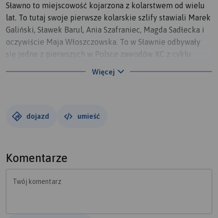
Sławno to miejscowość kojarzona z kolarstwem od wielu
lat. To tutaj swoje pierwsze kolarskie szlify stawiali Marek
Galiński, Sławek Barul, Ania Szafraniec, Magda Sadłecka i
oczywiście Maja Włoszczowska. To w Sławnie odbywały
się jedne z pierwszych w Polsce zawodów XC z cyklu
Grand Prix MTB Czesława Langa.
Więcej
dojazd
umieść
Komentarze
Twój komentarz