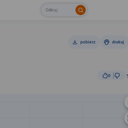
Odkryj
pobierz
drukuj
0
1 
© Traseo Map
© OpenMapTiles
© OpenStreetMap cont