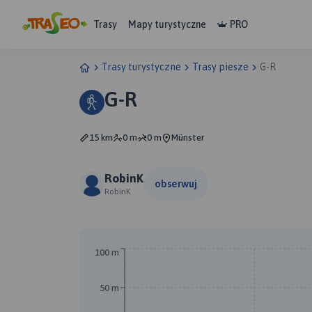
Trasy
Mapy turystyczne
PRO
Trasy turystyczne
Trasy piesze
G-R
G-R
15 km
0 m
0 m
Münster
RobinK
obserwuj
RobinK
100 m
50 m