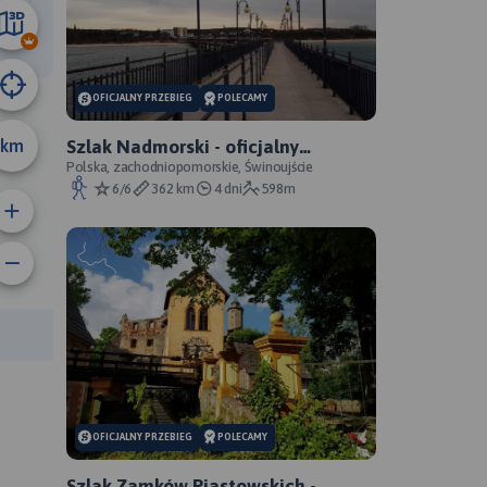
15 km
OFICJALNY PRZEBIEG
POLECAMY
km
Szlak Nadmorski - oficjalny
przebieg
Polska, zachodniopomorskie, Świnoujście
6/6
362 km
4 dni
598m
rasy:
OFICJALNY PRZEBIEG
POLECAMY
Szlak Zamków Piastowskich -