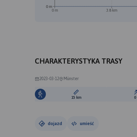
0 m
0 m
3.8 km
CHARAKTERYSTYKA TRASY
2023-03-12
Münster
Długość trasy:
15 km
0
dojazd
umieść