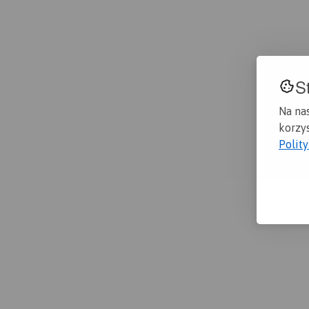
S
Na na
korzys
Polit