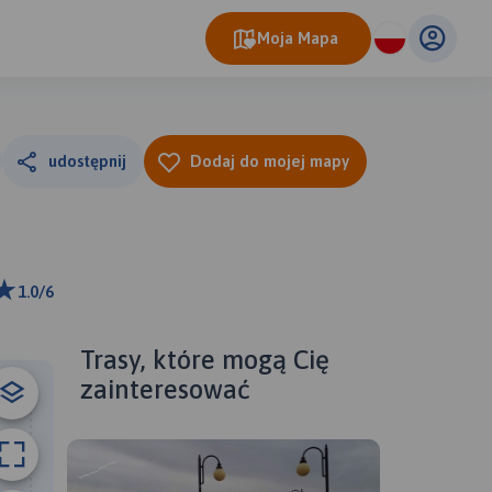
Moja Mapa
udostępnij
Dodaj do mojej mapy
1.0/6
km
ributors
Trasy, które mogą Cię
zainteresować