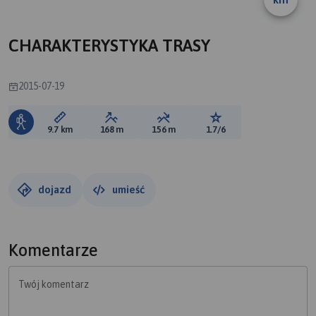
CHARAKTERYSTYKA TRASY
2015-07-19
Długość trasy:
Suma przewyższeń:
Suma spadków:
Ocena trasy:
9.7 km
168 m
156 m
1.7/6
dojazd
umieść
Komentarze
Twój komentarz