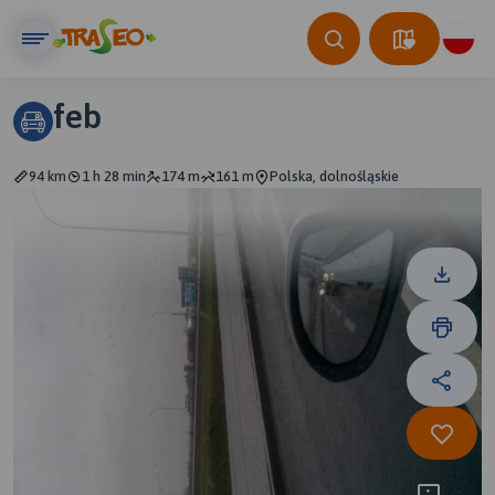
feb
94 km
1 h 28 min
174 m
161 m
Polska, dolnośląskie