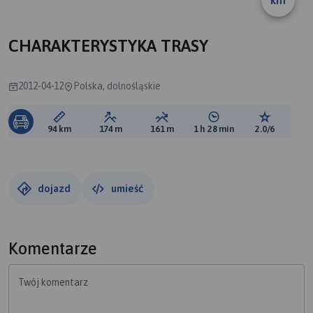
km
A
CHARAKTERYSTYKA TRASY
2012-04-12
Polska, dolnośląskie
Długość trasy:
Suma przewyższeń:
Suma spadków:
Średni czas potrzebny 
Ocena tras
94 km
174 m
161 m
1 h 28 min
2.0/6
dojazd
umieść
Komentarze
Twój komentarz