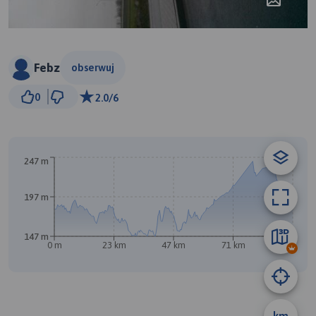
Febz
obserwuj
20 km
0
2.0/6
© Traseo Map
© OpenMapTiles
© OpenStreetMap contributors
B
247 m
197 m
147 m
0 m
23 km
47 km
71 km
94 km