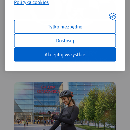
Polityka cookies
rowerowych, kajakowych,
Bystrzycy, Ślężański Park
konnych, opisano na nich
Krajobrazowy oraz Zbiornik
odległości - co pozwoli
Mietkowski. Mapa
zaplanować wycieczkę.
aktualizowana w terenie,
Tylko niezbędne
Miejsca szczególnie warte
zawiera długości szlaków
odwiedzenia zaznaczono
pieszych i rowerowych,
Dostosuj
żółta ramką. Ukształtowanie
nazwy ulic, rodzaje
terenu pokazano przy
nawierzchni dróg, zabytki.
pomocy warstwic z cięciem
Tak dokładnej mapy
Akceptuj wszystkie
co 5 m.
turystycznej tego obszaru
jeszcze nie było!