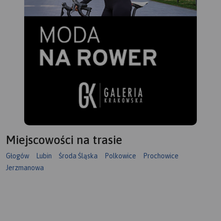
Miejscowości na trasie
Głogów
Lubin
Środa Śląska
Polkowice
Prochowice
Jerzmanowa