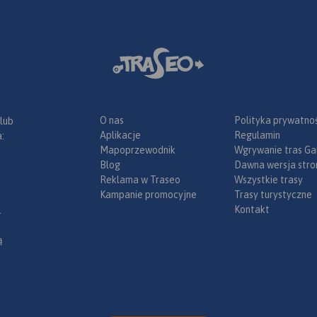
zamieszkany przez ok. 3
 Wiślanej.
mieszkańców. Część
mieszkańców regionu
posługuje się gwarami
kociewskimi.
O nas
Polityka prywatnoś
 lub
Aplikacje
Regulamin
:
Mapoprzewodnik
Wgrywanie tras Ga
Blog
Dawna wersja stro
Reklama w Traseo
Wszystkie trasy
Kampanie promocyjne
Trasy turystyczne
Kontakt
.
ą