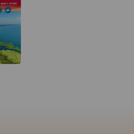
 W
MAPA TURYSTYCZNA W
APLIKACJI TRASEO
ejmuje
Mapa turystyczna "Park
szar
Krajobrazowy Mierzeja
u
Wiślana" została opracowana
 Wejherowa
we współpracy z pracownikami
Gdynię,
tegoż Parku, dzięki czemu
a. Na
stanowi dokładne i rzetelne
ie
źródło informacji na temat
 turyście.
tego obszaru. Mapa Mierzei
MAPA TURYSTYCZNA W
APLIKACJI TRASEO
zebiegi
Wiślanej doskonale nadaje się
rowerowych,
do uprawiania zarówno
king i
turystyki pieszej, jak i