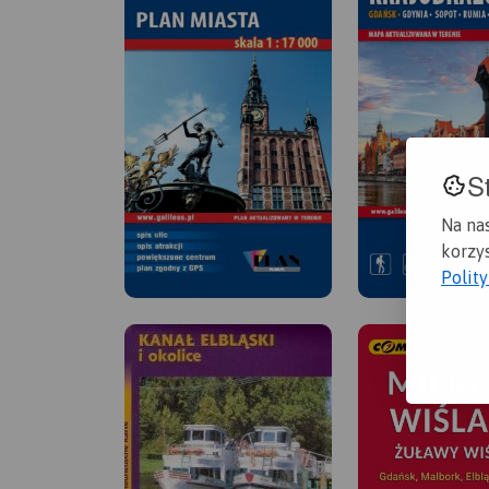
S
Na na
korzys
Polit