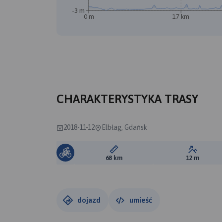
-3 m
0 m
17 km
CHARAKTERYSTYKA TRASY
2018-11-12
Elbłag, Gdańsk
Długość trasy:
Suma prz
68 km
12 m
dojazd
umieść