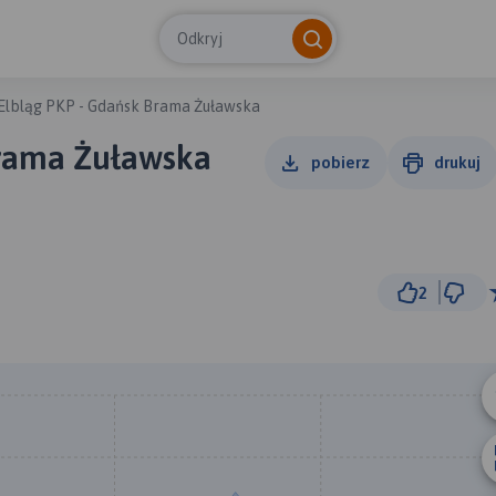
Odkryj
Elbląg PKP - Gdańsk Brama Żuławska
Brama Żuławska
pobierz
drukuj
2
5 
© Traseo Map
© OpenMapTiles
© OpenStreetMap cont