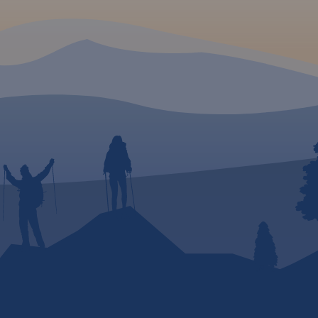
a w
muje
 Białą
dzyn na
 Mapa
braz
 i
mi. Na
a
 Żuław
y na
łożony
 w
y,
część
ajmuje
tów
kiego i
iego,