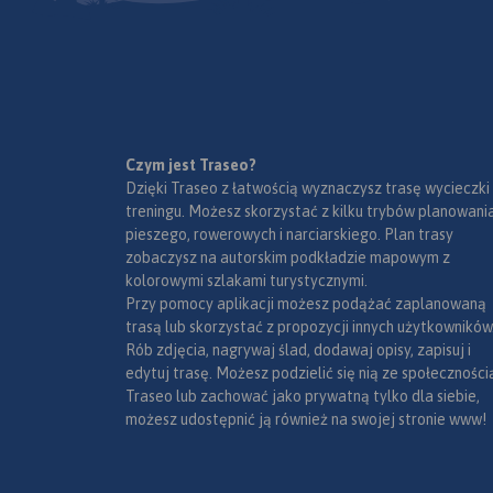
czemu stał się jeszcze bardziej
oraz Przekop Mierzei
godnym odwiedzenia. Mapa
Rok Wydania 2023
turystyczna Kanału Elbląskiego
przedstawia największe
atrakcje okolicy, zabytki, drogi i
ścieżki.
Czym jest Traseo?
Dzięki Traseo z łatwością wyznaczysz trasę wycieczki
treningu. Możesz skorzystać z kilku trybów planowania
pieszego, rowerowych i narciarskiego. Plan trasy
zobaczysz na autorskim podkładzie mapowym z
kolorowymi szlakami turystycznymi.
Przy pomocy aplikacji możesz podążać zaplanowaną
trasą lub skorzystać z propozycji innych użytkowników
Rób zdjęcia, nagrywaj ślad, dodawaj opisy, zapisuj i
edytuj trasę. Możesz podzielić się nią ze społeczności
Traseo lub zachować jako prywatną tylko dla siebie,
możesz udostępnić ją również na swojej stronie www!