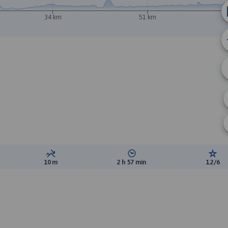
34 km
51 km
A
ewyższeń:
Suma spadków:
Średni czas potrzebny na pokon
Ocen
10 m
2 h 57 min
1.2/6