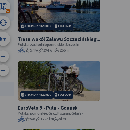
68 km
OFICJALNY PRZEBIEG
POLECAMY
km
Trasa wokół Zalewu Szczecińskiego
- oficjalny przebieg szlaku
Polska, zachodniopomorskie, Szczecin
5.4/6
294 km
266m
anie trasy:
a trasy:
OFICJALNY PRZEBIEG
POLECAMY
EuroVelo 9 - Pula - Gdańsk
Polska, pomorskie, Graz, Poznań, Gdańsk
6/6
1722 km
8km