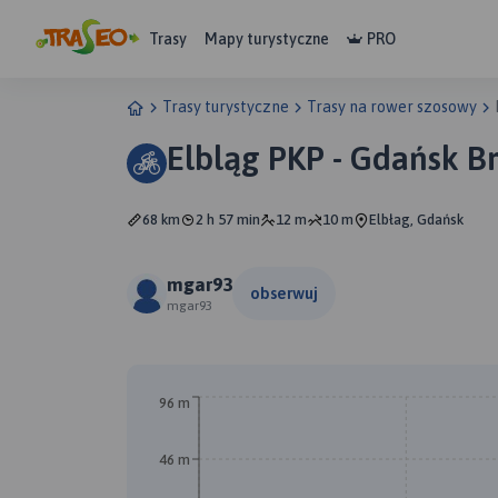
Trasy
Mapy turystyczne
PRO
Trasy turystyczne
Trasy na rower szosowy
Elbląg PKP - Gdańsk 
68 km
2 h 57 min
12 m
10 m
Elbłag, Gdańsk
mgar93
obserwuj
mgar93
B
96 m
46 m