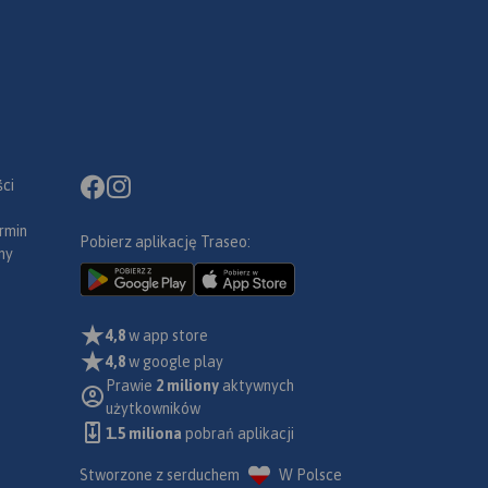
50 tys.
ci
rmin
Pobierz aplikację Traseo:
ny
4,8
w app store
4,8
w google play
Prawie
2 miliony
aktywnych
użytkowników
1.5 miliona
pobrań aplikacji
Stworzone z serduchem
W Polsce