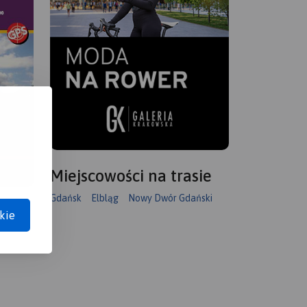
Miejscowości na trasie
Gdańsk
Elbląg
Nowy Dwór Gdański
kie