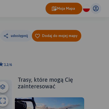
Moja Mapa
udostępnij
Dodaj do mojej mapy
1.2/6
km
ributors
Trasy, które mogą Cię
zainteresować