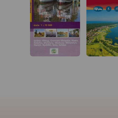
MAPA TURYSTYCZNA W
APLIKACJI TRASEO
MAPA TURYSTYCZNA
Na planie zaznaczono
APLIKACJI TRASEO
wszystkie aktualne ulice, kina,
teatry, ośrodki kultury, urzędy,
stacje benzynowe, noclegi,
Mapa Trójmiasta ob
restauracje, układ komunikacji.
swoim zasięgiem ob
Oprócz spisu ulic są tu
Trójmiejskiego Park
ważniejsze informacje
Krajobrazowego od
dotyczące Gdańska oraz opis
przez Redę, Rumię, 
ciekawych miejsc.
Sopot aż do Gdańsk
mapie ujęto wszystk
informacje przydatne
Podano aktualne pr
szlaków pieszych, 
konnych, nordic wal