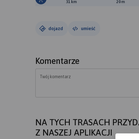
Długość trasy:
Suma prz
31 km
20 m
dojazd
umieść
Komentarze
Twój komentarz
NA TYCH TRASACH PRZYD
Z NASZEJ APLIKACJI