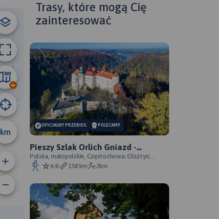
Trasy, które mogą Cię
zainteresować
31 km
OFICJALNY PRZEBIEG
POLECAMY
km
Pieszy Szlak Orlich Gniazd -
oficjalny przebieg szlaku
Polska, małopolskie, Częstochowa; Olsztyn;
Mirów; Bobolice; Morsko; Ogrodzieniec; Pilica;
6/6
158 km
2km
Smoleń; By