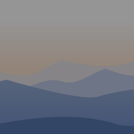
owskiej i
ośrodki aktywności konnej i
 koło Góry
wodnej oraz główne szlaki
awą. Zasięg
rowerowe. Kolorem żółtym
okiciny-
wyróżniono miejsca i
 Piotrków-
miejscowości warte
odzie,
odwiedzenia.
dniu i
ica,
odzie.
je Jezioro
owski,
 oraz
bunalski,
ki,
rzedbórz,
ol. Pilica
do
i kajakowej.
u jest
 stopniu