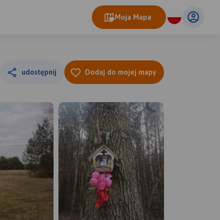
Moja Mapa
udostępnij
Dodaj do mojej mapy