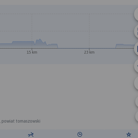
15 km
23 km
, powiat tomaszowski