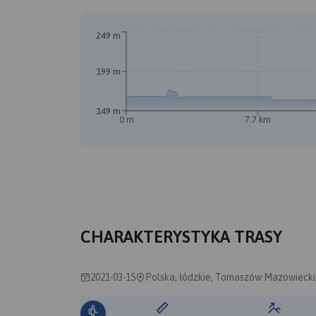
249 m
199 m
B
149 m
0 m
7.7 km
A
CHARAKTERYSTYKA TRASY
2021-03-15
Polska, łódzkie, Tomaszów Mazowiecki