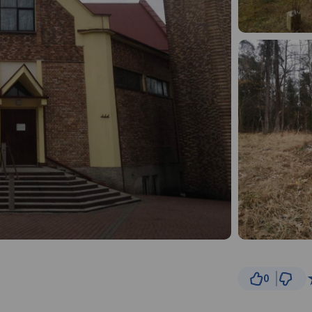
0
© Traseo Map
© OpenMapTiles
© OpenStreetMap cont