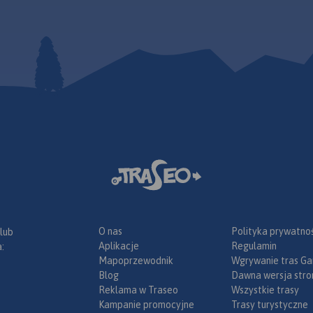
lowniczo
liczne
ice piasku.
szerokość
ę z licznymi
jonie
pływa
Pasma
skiego, a
ęga nawet
dzewicami
y spiętrza
rząc Zalew
ilicy
órych
sy
O nas
Polityka prywatnoś
 lub
ach
Aplikacje
Regulamin
:
rski Park
Mapoprzewodnik
Wgrywanie tras Ga
dłach Pilicy
Blog
Dawna wersja stro
olicach
Reklama w Traseo
Wszystkie trasy
eckiego
Kampanie promocyjne
Trasy turystyczne
cka). Na