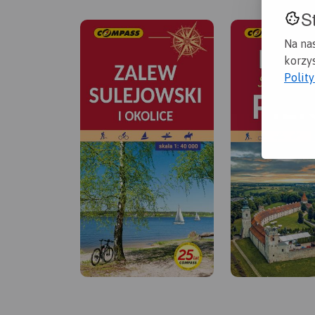
S
Na na
korzys
Polit