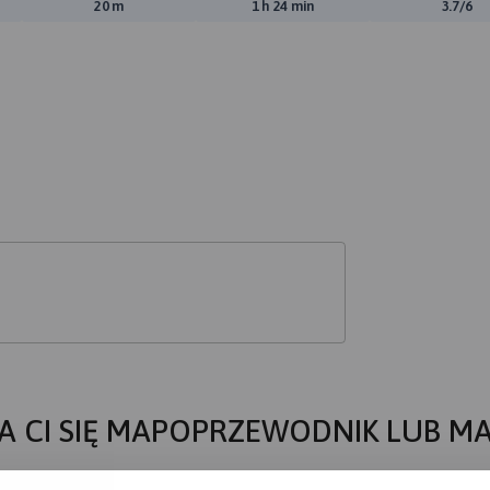
ewyższeń:
Suma spadków:
Średni czas potrzebny na pokon
Ocen
20 m
1 h 24 min
3.7/6
A CI SIĘ MAPOPRZEWODNIK LUB M