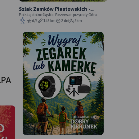
Szlak Zamków Piastowskich -
oficjalny przebieg
Polska, dolnośląskie, Rezerwat przyrody Góra
Choina, Zagórze Śląskie, powiat wałbrzyski
6/6
148 km
2 dni
3km
APA