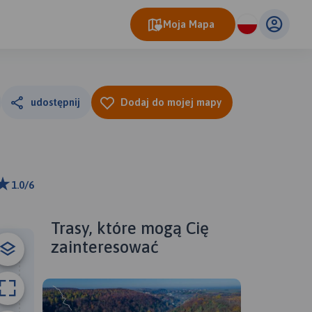
Moja Mapa
udostępnij
Dodaj do mojej mapy
1.0/6
ributors
Trasy, które mogą Cię
zainteresować