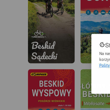
S
Na na
korzys
Polit