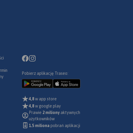
ci
rmin
Pobierz aplikację Traseo:
ny
4,8
w app store
4,8
w google play
Prawie
2 miliony
aktywnych
użytkowników
1.5 miliona
pobrań aplikacji