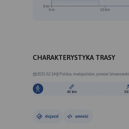
0 m
0 m
10 km
B
A
CHARAKTERYSTYKA TRASY
2021-02-14
Polska, małopolskie, powiat limanowsk
Długość trasy:
43 km
30
dojazd
umieść