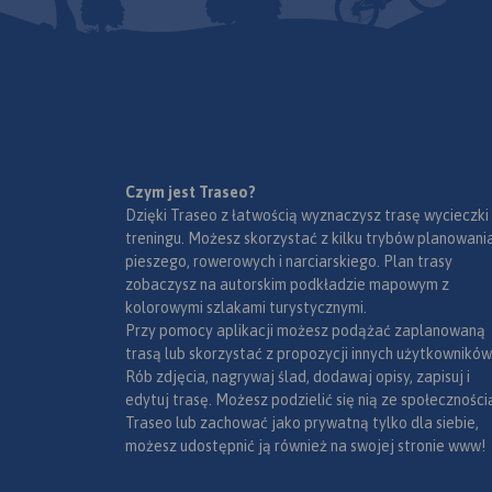
2023
pomagały turyście n
zakupić w aplikacji
od tego gdzie rozpo
urządzenia mobilne
wędrówkę. Zawarte 
wydania 2023
również: aktualny p
Głównego Szlaku Be
wyczerpujący opis
techniczny przebiegu
uwagi praktyczne d
planowania wędrów
Czym jest Traseo?
informacje teleadre
Dzięki Traseo z łatwością wyznaczysz trasę wycieczki
schronisk PTTK, cie
treningu. Możesz skorzystać z kilku trybów planowania
krajoznawcze,
pieszego, rowerowych i narciarskiego. Plan trasy
przyrodnicze. Mapę 
zobaczysz na autorskim podkładzie mapowym z
można zakupić w ap
kolorowymi szlakami turystycznymi.
Traseo na urządzen
Przy pomocy aplikacji możesz podążać zaplanowaną
mobilne.
Rok wydan
trasą lub skorzystać z propozycji innych użytkowników
Rób zdjęcia, nagrywaj ślad, dodawaj opisy, zapisuj i
edytuj trasę. Możesz podzielić się nią ze społeczności
Traseo lub zachować jako prywatną tylko dla siebie,
możesz udostępnić ją również na swojej stronie www!