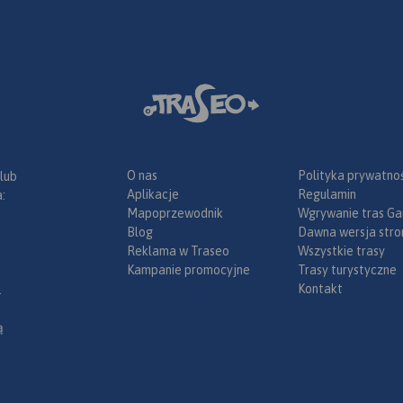
iezależnie
 Traseo na
18 471 27 85 i 507 032 958
czął
.
Rok
zostały
rzebieg
skidzkiego,
 trasy,
otyczące
ki,
O nas
Polityka prywatnoś
sowe
 lub
Aplikacje
Regulamin
kawostki
:
Mapoprzewodnik
Wgrywanie tras Ga
Blog
Dawna wersja stro
offline
Reklama w Traseo
Wszystkie trasy
likacji
Kampanie promocyjne
Trasy turystyczne
ia
Kontakt
ia 2021
.
ą