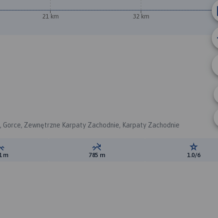
21 km
32 km
i, Gorce, Zewnętrzne Karpaty Zachodnie, Karpaty Zachodnie
Suma przewyższeń:
Suma spadków:
Ocena t
1 m
785 m
1.0/6