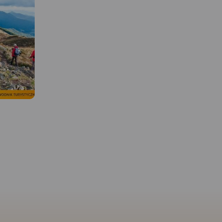
MAPA TURYSTYCZNA W
APLIKACJI TRASEO
Mapa offline wydawnic
 W
MAPA TURYSTYCZNA W
APLIKACJI TRASEO
Compass, którą można
otworzyć na telefonie w
edno z
aplikacji Traseo, obejmu
 i
Pobierz bezpłatnie mapę tras
obszar Beskidu Sądecki
h pod
rowerowych, a my zapraszamy
doliny Dunajca na zacho
azowym
również na wyprawy rowerowe
północnym zachodzie, 
orczańskim
z Turbobikes.pl
Krynicę, Tylicz i Muszyn
na czele.
południowym wschodzi
uje całe
Zapraszamy na:
Zawiera także obszar M
Pienin, Pieninek oraz cz
 Wyżnej na
wyprawy rowerowe w Paśmie
Pienin Właściwych. Na 
ę Dunajca i
Jaworzyny i rowerowo-
znajduje się również fr
najcem na
pontonowe/kajakowe w Dolinie
Beskidu Niskiego: Gór