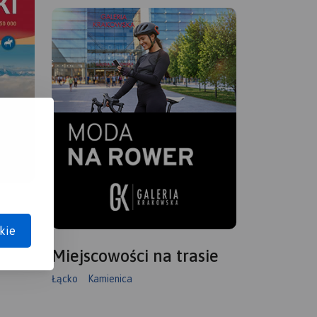
kie
Miejscowości na trasie
Łącko
Kamienica