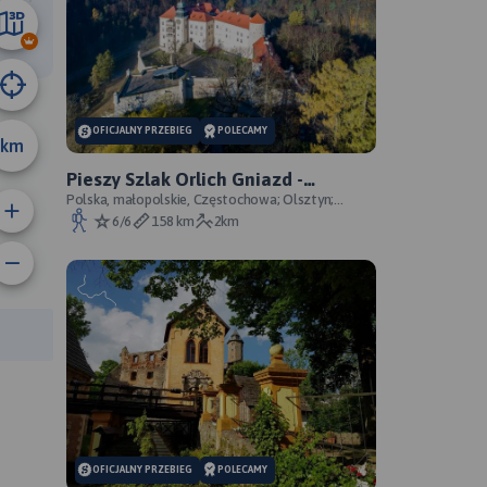
43 km
OFICJALNY PRZEBIEG
POLECAMY
km
Pieszy Szlak Orlich Gniazd -
oficjalny przebieg szlaku
Polska, małopolskie, Częstochowa; Olsztyn;
Mirów; Bobolice; Morsko; Ogrodzieniec; Pilica;
6/6
158 km
2km
Smoleń; By
rasy:
OFICJALNY PRZEBIEG
POLECAMY