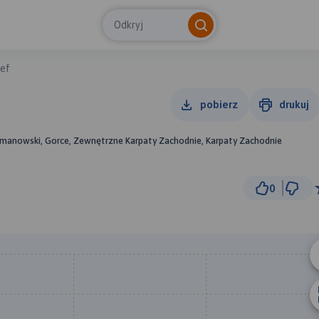
Odkryj
zef
pobierz
drukuj
limanowski, Gorce, Zewnętrzne Karpaty Zachodnie, Karpaty Zachodnie
0
3 km
© Traseo Map
© OpenMapTiles
© OpenStreetMap cont