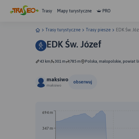
Trasy
Mapy turystyczne
PRO
Trasy turystyczne
Trasy piesze
EDK Św. Jó
EDK Św. Józef
43 km
301 m
785 m
Polska, małopolskie, powiat 
maksiwo
obserwuj
maksiwo
694 m
347 m