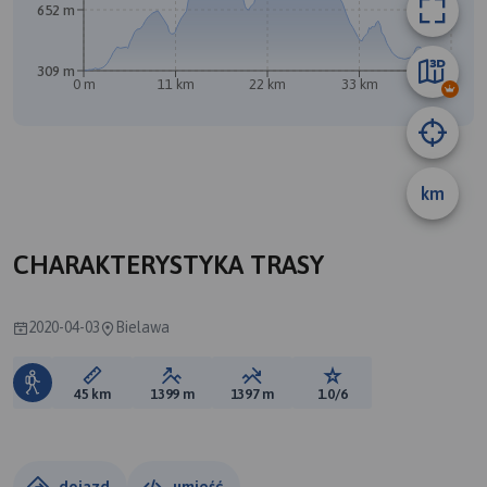
652 m
309 m
0 m
11 km
22 km
33 km
45 km
km
CHARAKTERYSTYKA TRASY
2020-04-03
Bielawa
Długość trasy:
Suma przewyższeń:
Suma spadków:
Ocena trasy:
45 km
1399 m
1397 m
1.0/6
dojazd
umieść