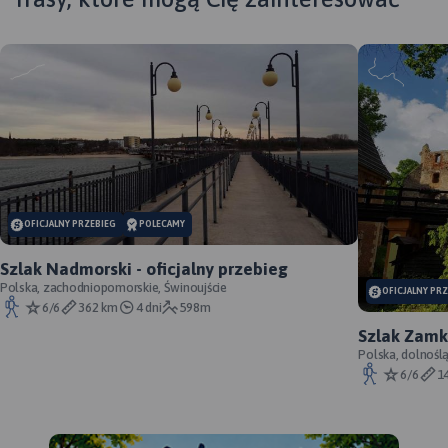
OFICJALNY PRZEBIEG
POLECAMY
Szlak Nadmorski - oficjalny przebieg
Polska, zachodniopomorskie, Świnoujście
OFICJALNY PR
6/6
362 km
4 dni
598m
Szlak Zamk
przebieg
Polska, dolnośl
Śląskie, powiat 
6/6
1