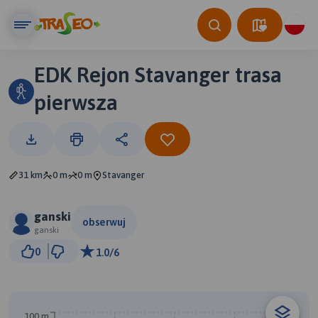
EDK Rejon Stavanger trasa
pierwsza
31 km
0 m
0 m
Stavanger
ganski
obserwuj
ganski
2 km
0
1.0/6
© Traseo Map
© OpenMapTiles
© OpenStreetMap contributors
100 m