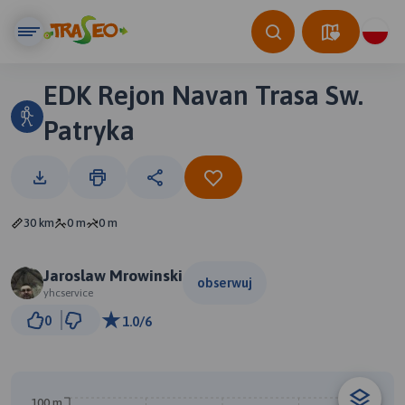
EDK Rejon Navan Trasa Sw.
Patryka
30 km
0 m
0 m
Jaroslaw Mrowinski
obserwuj
yhcservice
2 km
0
1.0/6
© Traseo Map
© OpenMapTiles
© OpenStreetMap contributors
100 m