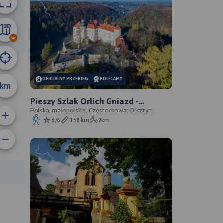
40 km
OFICJALNY PRZEBIEG
POLECAMY
km
Pieszy Szlak Orlich Gniazd -
oficjalny przebieg szlaku
Polska, małopolskie, Częstochowa; Olsztyn;
Mirów; Bobolice; Morsko; Ogrodzieniec; Pilica;
6/6
158 km
2km
Smoleń; By
rasy: