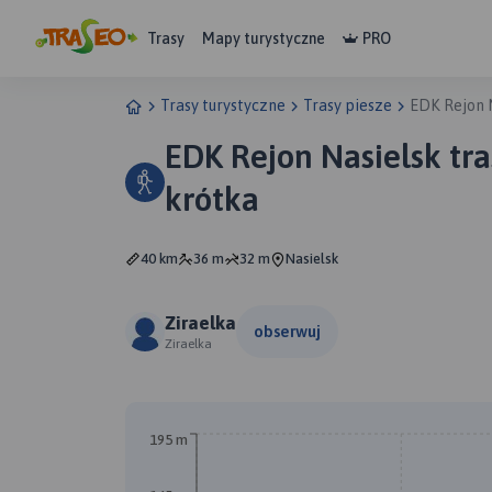
Trasy
Mapy turystyczne
PRO
Trasy turystyczne
Trasy piesze
EDK Rejon N
EDK Rejon Nasielsk tra
krótka
40 km
36 m
32 m
Nasielsk
Ziraelka
obserwuj
Ziraelka
195 m