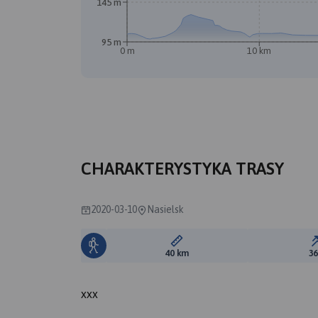
145 m
95 m
0 m
10 km
CHARAKTERYSTYKA TRASY
2020-03-10
Nasielsk
Długość trasy:
40 km
3
xxx