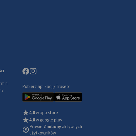
ci
rmin
Pobierz aplikację Traseo:
ny
4,8
w app store
4,8
w google play
Prawie
2 miliony
aktywnych
użytkowników