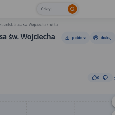
Odkryj
asielsk trasa św. Wojciecha krótka
sa św. Wojciecha
pobierz
drukuj
0
3 km
© Traseo Map
© OpenMapTiles
© OpenStreetMap cont