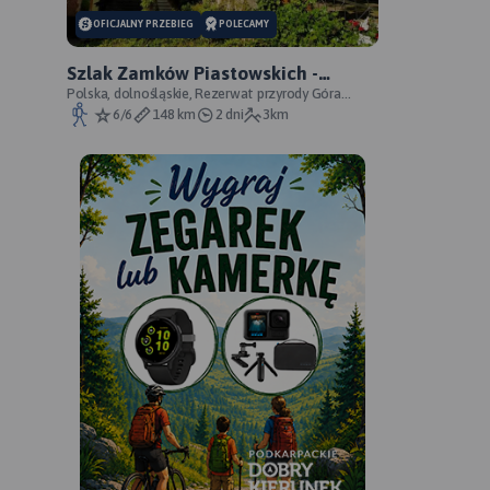
OFICJALNY PRZEBIEG
POLECAMY
Szlak Zamków Piastowskich -
oficjalny przebieg
Polska, dolnośląskie, Rezerwat przyrody Góra
Choina, Zagórze Śląskie, powiat wałbrzyski
6/6
148 km
2 dni
3km