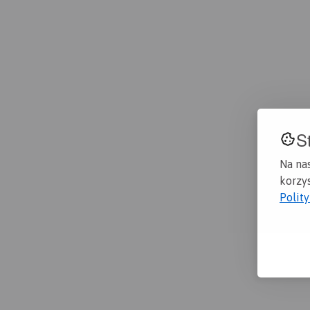
S
Na na
korzys
Polit