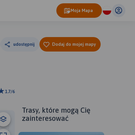
Moja Mapa
udostępnij
Dodaj do mojej mapy
1.7/6
ributors
Trasy, które mogą Cię
zainteresować