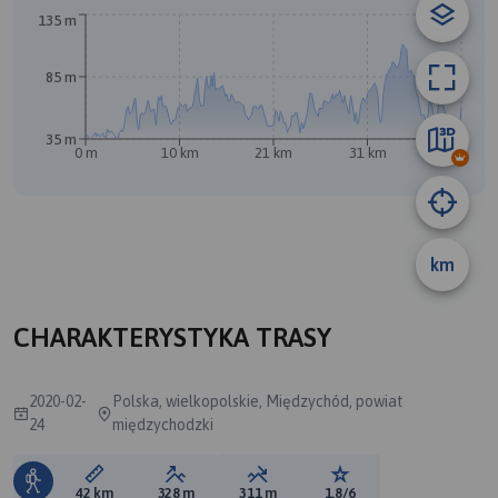
135 m
85 m
B
35 m
A
0 m
10 km
21 km
31 km
42 km
km
CHARAKTERYSTYKA TRASY
2020-02-
Polska, wielkopolskie, Międzychód, powiat
24
międzychodzki
Długość trasy:
Suma przewyższeń:
Suma spadków:
Ocena trasy:
42 km
328 m
311 m
1.8/6