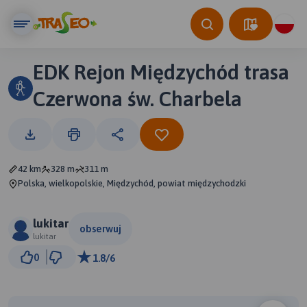
EDK Rejon Międzychód trasa
Czerwona św. Charbela
42 km
328 m
311 m
Polska, wielkopolskie, Międzychód, powiat międzychodzki
lukitar
obserwuj
lukitar
5 km
0
1.8/6
© Traseo Map
© OpenMapTiles
© OpenStreetMap contributors