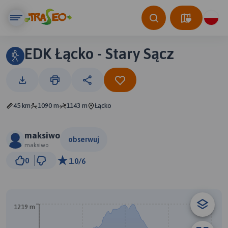
EDK Łącko - Stary Sącz
45 km
1090 m
1143 m
Łącko
maksiwo
obserwuj
maksiwo
5 km
0
1.0/6
© Traseo Map
© OpenMapTiles
© OpenStreetMap contributors
B
A
1219 m