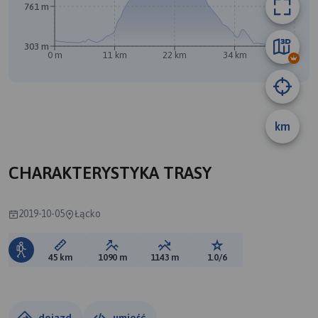
761 m
303 m
0 m
11 km
22 km
34 km
45 km
km
CHARAKTERYSTYKA TRASY
2019-10-05
Łącko
Długość trasy:
Suma przewyższeń:
Suma spadków:
Ocena trasy:
45 km
1090 m
1143 m
1.0/6
dojazd
umieść