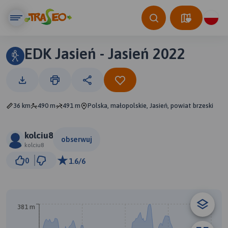
EDK Jasień - Jasień 2022
36 km
490 m
491 m
Polska, małopolskie, Jasień, powiat brzeski
kolciu8
obserwuj
kolciu8
2 km
0
1.6/6
© Traseo Map
© OpenMapTiles
© OpenStreetMap contributors
381 m
B
A