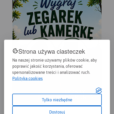
ogranicza ją Brzesko i
Bochnia, na południu Rabka
i Stary Sącz, na zachodzie -
Jordanów, a na wschodzie -
Nowy Sącz. To świetna
alternatywa dla mapy
drukowanej.
Rok wydania:
2023
Strona używa ciasteczek
Na naszej stronie używamy plików cookie, aby
poprawić jakość korzystania, oferować
spersonalizowane treści i analizować ruch.
Polityka cookies
MAPA TURYSTYCZNA W
APLIKACJI TRASEO
Tylko niezbędne
Mapa przedstawia sieć
Dostosuj