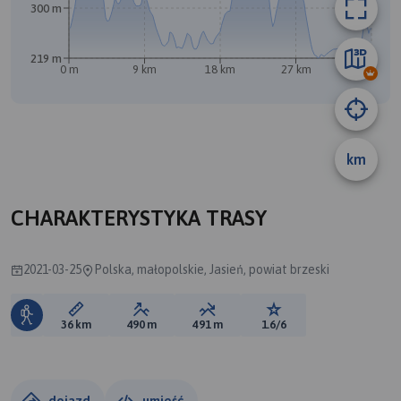
300 m
219 m
0 m
9 km
18 km
27 km
36 km
km
CHARAKTERYSTYKA TRASY
2021-03-25
Polska, małopolskie, Jasień, powiat brzeski
Długość trasy:
Suma przewyższeń:
Suma spadków:
Ocena trasy:
36 km
490 m
491 m
1.6/6
dojazd
umieść