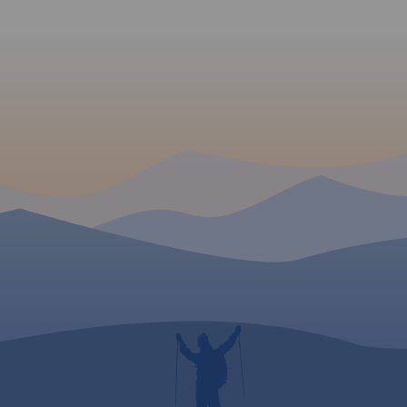
ruchu samochodowego. Jest
również kilometraż
prezentowanych tras. Poza
trasami Velo Małopolska na
mapie pokazano wszystkie
szlaki rowerowe (głównie
gminne, w znacznej części
terenowe). Specjalna grafika
pozwoliła na
wyeksponowanie tras i
szlaków
rowerowych. "Małopolska na
rowerze" to
mapa/niezbędnik -
obowiązkowe wyposażenie
dla wszystkich rowerzystów o
zacięciu turystycznym,
szczególnie tych
nastawionych na przejazdy
długodystansowe na
rowerach