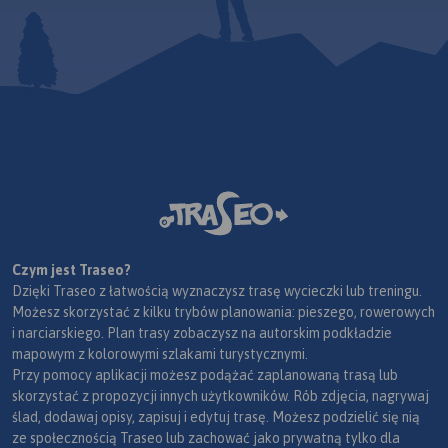
trekkingowych. Mapę offline
można zakupić w aplikacji
Traseo na urządzenia
mobilne.
Rok wydania 2024
Czym jest Traseo?
Dzięki Traseo z łatwością wyznaczysz trasę wycieczki lub treningu.
Możesz skorzystać z kilku trybów planowania: pieszego, rowerowych
i narciarskiego. Plan trasy zobaczysz na autorskim podkładzie
mapowym z kolorowymi szlakami turystycznymi.
Przy pomocy aplikacji możesz podążać zaplanowaną trasą lub
skorzystać z propozycji innych użytkowników. Rób zdjęcia, nagrywaj
ślad, dodawaj opisy, zapisuj i edytuj trasę. Możesz podzielić się nią
ze społecznością Traseo lub zachować jako prywatną tylko dla