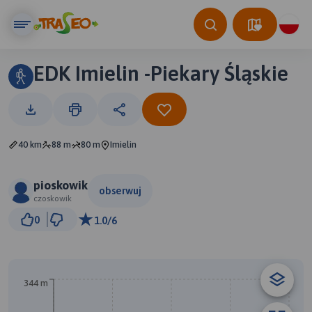
EDK Imielin -Piekary Śląskie
40 km
88 m
80 m
Imielin
pioskowik
obserwuj
czoskowik
10 km
0
1.0/6
© Traseo Map
© OpenMapTiles
© OpenStreetMap contributors
B
344 m