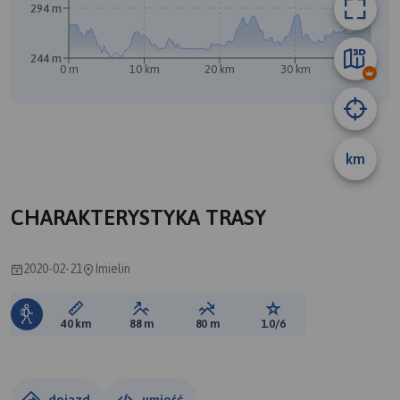
294 m
244 m
0 m
10 km
20 km
30 km
40 km
km
A
CHARAKTERYSTYKA TRASY
2020-02-21
Imielin
Długość trasy:
Suma przewyższeń:
Suma spadków:
Ocena trasy:
40 km
88 m
80 m
1.0/6
dojazd
umieść