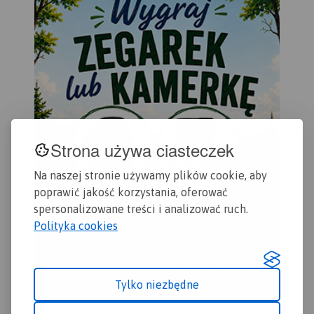
turyście i podano przebiegi
szlaków pieszych i
rowerowych. Wyróżniono
miejscowości godne
zwiedzania i miejsca
szczególnie interesujące
aktywnych.
Strona używa ciasteczek
Na naszej stronie używamy plików cookie, aby
poprawić jakość korzystania, oferować
spersonalizowane treści i analizować ruch.
Polityka cookies
Tylko niezbędne