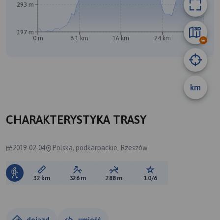
293 m
197 m
0 m
8.1 km
16 km
24 km
32 km
km
B
CHARAKTERYSTYKA TRASY
2019-02-04
Polska, podkarpackie, Rzeszów
Długość trasy:
Suma przewyższeń:
Suma spadków:
Ocena trasy:
32 km
326 m
288 m
1.0/6
dojazd
umieść