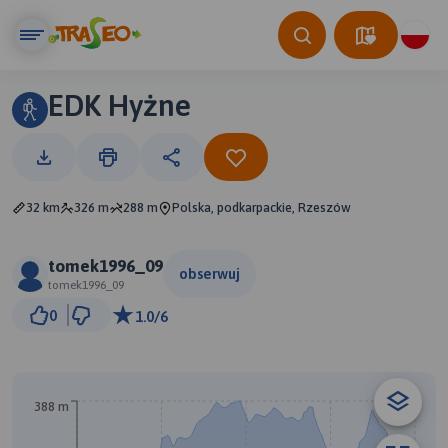
EDK Hyżne
32 km
326 m
288 m
Polska, podkarpackie, Rzeszów
tomek1996_09
obserwuj
tomek1996_09
3 km
0
1.0/6
© Traseo Map
© OpenMapTiles
© OpenStreetMap contributors
A
388 m