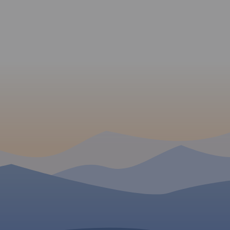
strome podjazdy i ostre
zjazdy, miejsca
niebezpieczne, drogi o
zwiększonym natężeniu
ruchu samochodowego. Jest
również kilometraż
prezentowanych tras. Poza
trasami Velo Małopolska na
mapie pokazano wszystkie
szlaki rowerowe (głównie
gminne, w znacznej części
terenowe). Specjalna grafika
pozwoliła na
wyeksponowanie tras i
szlaków
rowerowych. "Małopolska na
rowerze" to
mapa/niezbędnik -
obowiązkowe wyposażenie
dla wszystkich rowerzystów o
zacięciu turystycznym,