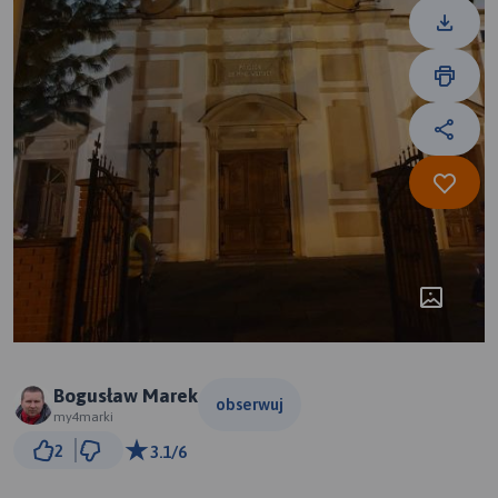
Bogusław Marek
obserwuj
my4marki
3 km
2
3.1/6
© Traseo Map
© OpenMapTiles
© OpenStreetMap contributors