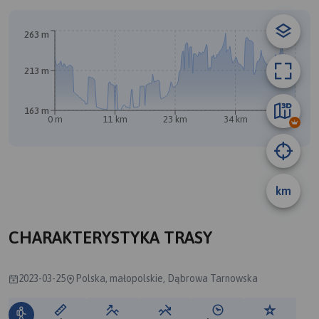
263 m
213 m
B
163 m
0 m
11 km
23 km
34 km
46 km
A
km
CHARAKTERYSTYKA TRASY
2023-03-25
Polska, małopolskie, Dąbrowa Tarnowska