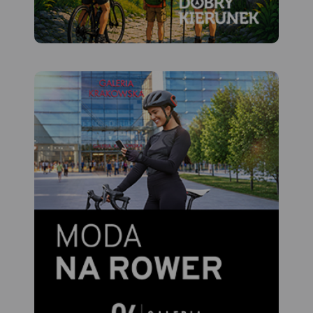
APLIKACJI TRASEO
Mapa przedstawia sieć
zrealizowanych do tej pory
(VII 2020) tras rowerowych:
- z projektu VeloMałopolska;
- Szlak wokół Tatr (część
polska);
- inne szlaki rowerowe
(lokalne terenowe, szlak
Orlich Gniazd, Green Velo,
Szlak karpacki).
Wiślana Trasa Rowerowa,
VeloDunajec, VeloNatura
oraz VeloMetropolis są w
znacznej części
gotowe. Pozostałe trasy:
VeloRaba, VeloPrądnik i
VeloRudawa są na etapie
planowania lub