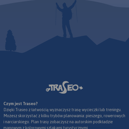
szczególnie tych
nastawionych na przejazdy
długodystansowe na
rowerach
trekkingowych. Mapę offline
można zakupić w aplikacji
Traseo na urządzenia
mobilne.
Rok wydania 2024
Czym jest Traseo?
Dzięki Traseo z łatwością wyznaczysz trasę wycieczki lub treningu.
Możesz skorzystać z kilku trybów planowania: pieszego, rowerowych
i narciarskiego. Plan trasy zobaczysz na autorskim podkładzie
mapowym z kolorowymi szlakami turystycznymi.