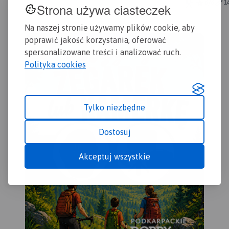
Śląskie, powiat 
6/6
1
Strona używa ciasteczek
Na naszej stronie używamy plików cookie, aby
poprawić jakość korzystania, oferować
spersonalizowane treści i analizować ruch.
Polityka cookies
Tylko niezbędne
Dostosuj
Akceptuj wszystkie
MAPA TURYSTYCZNA W