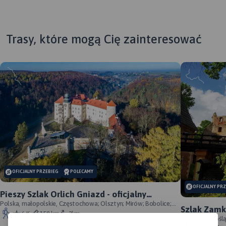
Trasy, które mogą Cię zainteresować
OFICJALNY PRZEBIEG
POLECAMY
OFICJALNY PR
Pieszy Szlak Orlich Gniazd - oficjalny
przebieg szlaku
Polska, małopolskie, Częstochowa; Olsztyn; Mirów; Bobolice;
Szlak Zamk
Morsko; Ogrodzieniec; Pilica; Smoleń; By
6/6
158 km
2km
przebieg
Polska, dolnośl