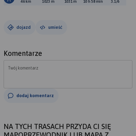
Długość trasy:
Suma przewyższeń:
Suma spadków:
Średni czas potrzebny 
Ocena tras
46 km
1023 m
1031 m
10 h 58 min
3.1/6
dojazd
umieść
Komentarze
Twój komentarz
dodaj komentarz
NA TYCH TRASACH PRZYDA CI SIĘ
MAPOPRZEWODNIK LUB MAPA Z