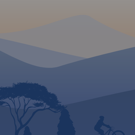
MAPA TURYSTYCZNA W
MAPA TURYSTYCZNA
APLIKACJI TRASEO
APLIKACJI TRASEO
Mapa Opola i okolic obejmuje
Mapa samochodowa 
obszar województwa w skali
Czech zawiera: ak
1:190 000. Mapa zawiera
autostrad, dróg eks
aktualny przebieg dróg wraz z
głównych, z pod
numeracją, odległości
dwupasm
drogowe, granice powiatów i
jednopasmowe;
gmin ponadto stacje paliw,
budowie, numeracj
hotele, parkingi, zabytki,
kilometraż. 
zaznaczono wszystkie
zaznaczono: p
miejscowości. Mapa oprócz
graniczne, Aut
województwa obejmuje też
Miejsca Obsługi P