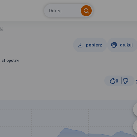
Odkryj
26
pobierz
drukuj
iat opolski
0
2 km
© Traseo Map
© OpenMapTiles
© OpenStreetMap cont