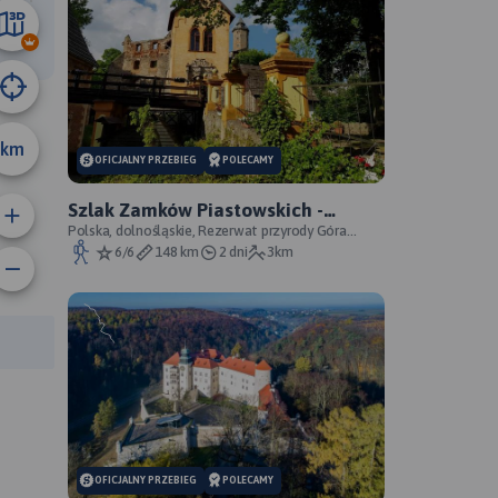
26 km
km
OFICJALNY PRZEBIEG
POLECAMY
Szlak Zamków Piastowskich -
oficjalny przebieg
Polska, dolnośląskie, Rezerwat przyrody Góra
Choina, Zagórze Śląskie, powiat wałbrzyski
6/6
148 km
2 dni
3km
rasy:
OFICJALNY PRZEBIEG
POLECAMY