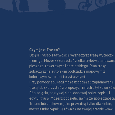
pogranicze i obszar Wrocławia.
wybrane stacje b
Na obu mapach wkreślono
parkingi i promy w
współrzędne geograficzne
lotnicze, obszary l
zgodne z GPS. Opracowanie
narodowe, uzdrowis
obejmuje także plan Opola w
ośrodki narciarskie
skali 1:20 000, widoczny po
Liście UNESCO. 
odpowiednim zbliżeniu.
językach: polskim, 
czeskim i słowackim
Mapa dodatkowo za
- schemat dróg p
Czym jest Traseo?
Słowacji i w Czecha
Dzięki Traseo z łatwością wyznaczysz trasę wycieczki
- wykaz wę
treningu. Możesz skorzystać z kilku trybów planowania
autostradach i
pieszego, rowerowych i narciarskiego. Plan trasy
ekspresowych na Sło
zobaczysz na autorskim podkładzie mapowym z
- plany Pragi i Braty
kolorowymi szlakami turystycznymi.
- schemat metra w P
Przy pomocy aplikacji możesz podążać zaplanowaną
- informacje prak
trasą lub skorzystać z propozycji innych użytkowników
podróżujących s
Rób zdjęcia, nagrywaj ślad, dodawaj opisy, zapisuj i
po Słowacji i Czech
edytuj trasę. Możesz podzielić się nią ze społeczności
wybrane przepisy
Traseo lub zachować jako prywatną tylko dla siebie,
wymagane dok
możesz udostępnić ją również na swojej stronie www!
obowiązkowe wy