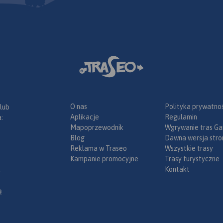
enzynowe,
odne, porty
eśne, parki
ka, większe
, obiekty na
Legenda w
angielskim,
.
wiera:
łatnych na
ch;
O nas
Polityka prywatnoś
 lub
złów na
Aplikacje
Regulamin
:
 drogach
Mapoprzewodnik
Wgrywanie tras Ga
wacji;
Blog
Dawna wersja stro
sławy;
Reklama w Traseo
Wszystkie trasy
radze;
Kampanie promocyjne
Trasy turystyczne
tyczne dla
Kontakt
.
amochodem
ach (m.in.:
ą
 drogowe,
umenty,
posażenie