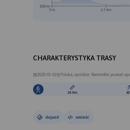
150 m
0 m
6.5 km
CHARAKTERYSTYKA TRASY
2020-03-02
Polska, opolskie, Niemodlin, powiat opo
Długość trasy:
26 km
6
dojazd
umieść