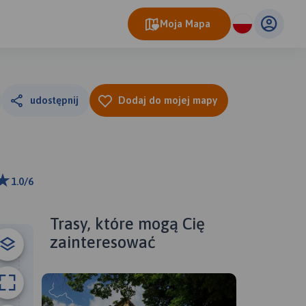
Moja Mapa
udostępnij
Dodaj do mojej mapy
1.0/6
ributors
Trasy, które mogą Cię
zainteresować