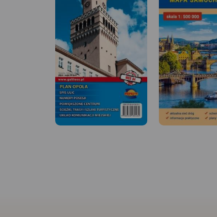
MAPA TURYSTYCZNA W
APLIKACJI TRASEO
MAPA TURYSTYCZNA
APLIKACJI TRASEO
Mapa Ziemi Nyskiej
miasto Nysa wraz z 
gminami. Szczególn
atrakcyjne miejsca
żółtą ramką. Podan
przebiegi szlaków p
rowerowych i kajak
łącznie z kilometra
pozwala łatwiej za
wycieczkę. Na mapi
zaznaczono przebie
Czarownic oraz Szla
Jakuba.