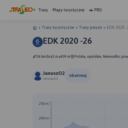
Trasy
Mapy turystyczne
PRO
Trasy turystyczne
Trasy piesze
EDK 2020 -
EDK 2020 -26
26 km
62 m
59 m
Polska, opolskie, Niemodlin, pow
JanuszO2
obserwuj
JanuszO2
250 m
200 m