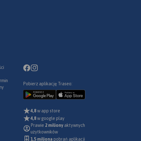
ci
rmin
Pobierz aplikację Traseo:
ny
4,8
w app store
4,8
w google play
Prawie
2 miliony
aktywnych
użytkowników
1.5 miliona
pobrań aplikacji