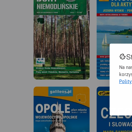
S
Na na
korzys
Polit