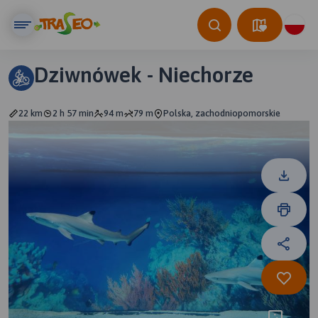
Dziwnówek - Niechorze
22 km
2 h 57 min
94 m
79 m
Polska, zachodniopomorskie