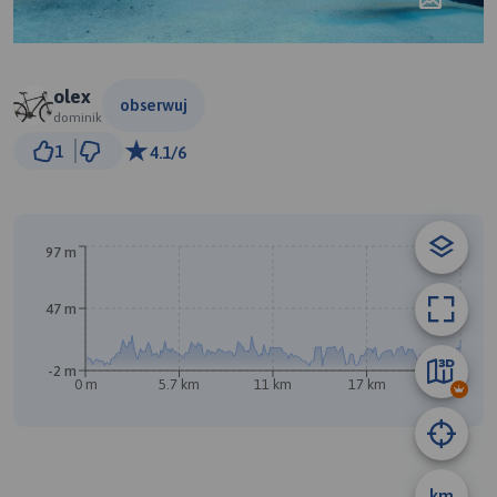
olex
obserwuj
dominik
3 km
1
4.1/6
© Traseo Map
© OpenMapTiles
© OpenStreetMap contributors
97 m
B
47 m
-2 m
0 m
5.7 km
11 km
17 km
22 km
A
km