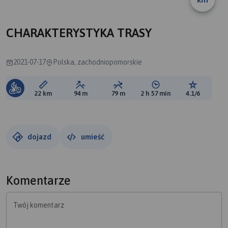
CHARAKTERYSTYKA TRASY
2021-07-17
Polska, zachodniopomorskie
Długość trasy:
Suma przewyższeń:
Suma spadków:
Średni czas potrzebny 
Ocena tras
22 km
94 m
79 m
2 h 57 min
4.1/6
dojazd
umieść
Komentarze
Twój komentarz