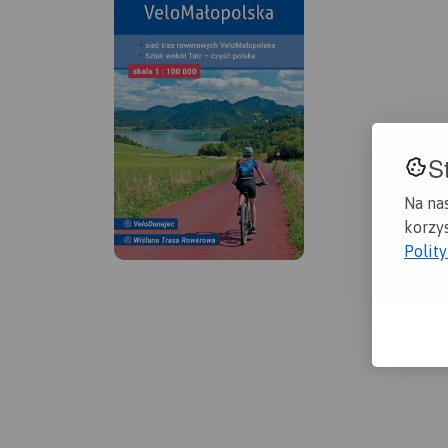
S
Na na
korzys
Polit