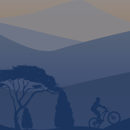
MAPA TURYSTYCZNA W
APLIKACJI TRASEO
Mapa przedstawia sieć
zrealizowanych do tej pory (VII
2020) tras rowerowych:
- z projektu VeloMałopolska;
- Szlak wokół Tatr (część