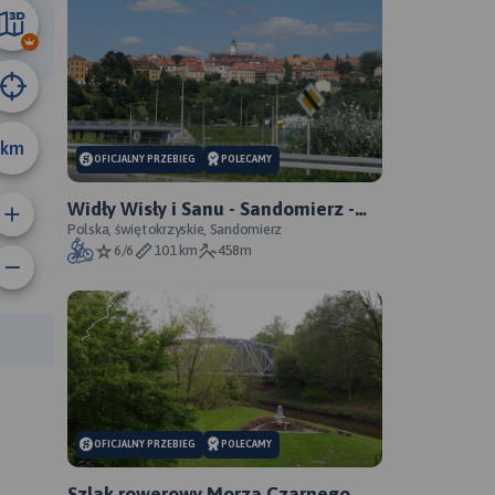
25 km
km
OFICJALNY PRZEBIEG
POLECAMY
Widły Wisły i Sanu - Sandomierz -
Zawichost - Annopol - oficjalny
Polska, świętokrzyskie, Sandomierz
6/6
101 km
458m
przebieg
rasy:
OFICJALNY PRZEBIEG
POLECAMY
Szlak rowerowy Morza Czarnego