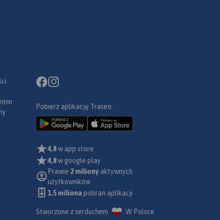
ci
rmin
Pobierz aplikację Traseo:
ny
4,8
w app store
4,8
w google play
Prawie
2 miliony
aktywnych
użytkowników
1.5 miliona
pobrań aplikacji
Stworzone z serduchem
W Polsce