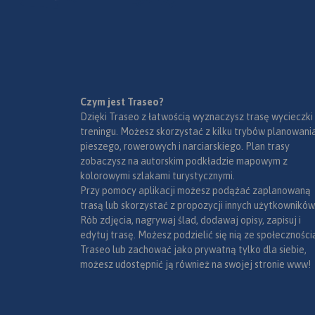
polska);
- inne szlaki rowerowe (lokalne
terenowe, szlak Orlich Gniazd,
Green Velo, Szlak karpacki).
Wiślana Trasa Rowerowa,
VeloDunajec, VeloNatura oraz
VeloMetropolis są w znacznej
Czym jest Traseo?
części gotowe. Pozostałe trasy:
Dzięki Traseo z łatwością wyznaczysz trasę wycieczki
VeloRaba, VeloPrądnik i
treningu. Możesz skorzystać z kilku trybów planowania
VeloRudawa są na etapie
pieszego, rowerowych i narciarskiego. Plan trasy
planowania lub
zobaczysz na autorskim podkładzie mapowym z
budowy. Przebieg każdej ze
kolorowymi szlakami turystycznymi.
wspomnianych tras został na
Przy pomocy aplikacji możesz podążać zaplanowaną
mapie wyeksponowany i
trasą lub skorzystać z propozycji innych użytkowników
oznaczony odpowiednią
- drogi asfaltowe dla rowerów,
Rób zdjęcia, nagrywaj ślad, dodawaj opisy, zapisuj i
tabliczką. Dodatkowo trasy
odseparowane od ruchu
edytuj trasę. Możesz podzielić się nią ze społeczności
zostały podzielone ze względu
samochodowego;
Traseo lub zachować jako prywatną tylko dla siebie,
na rodzaj nawierzchni.
- drogi szutrowe, ścieżki;
możesz udostępnić ją również na swojej stronie www!
Tym sposobem rozróżniono:
- drogi asfaltowe publiczne,
przebieg w ruchu ogólnym (w
większości są to odcinki o
uspokojonym lub niewielkim