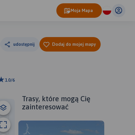
Moja Mapa
udostępnij
Dodaj do mojej mapy
1.0/6
ributors
Trasy, które mogą Cię
zainteresować