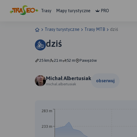
Trasy
Mapy turystyczne
PRO
Trasy turystyczne
Trasy MTB
dziś
dziś
25 km
21 m
52 m
Pawęzów
Michał Albertusiak
obserwuj
michal.albertusiak
283 m
233 m