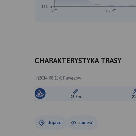
183 m
0 m
6.3 km
CHARAKTERYSTYKA TRASY
2014-08-13
Pawęzów
Długość trasy:
25 km
2
dojazd
umieść