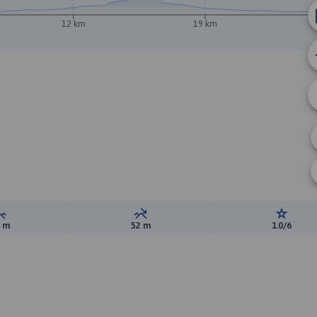
12 km
19 km
Suma przewyższeń:
Suma spadków:
Ocena t
1 m
52 m
1.0/6