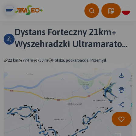
Dystans Forteczny 21km+
Wyszehradzki Ultramaraton
Twierdza Przemyśl
22 km
774 m
733 m
Polska, podkarpackie, Przemyśl