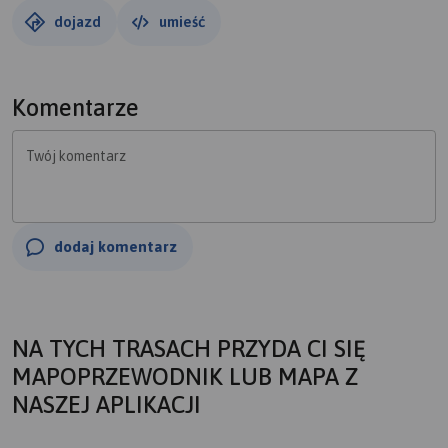
zbiegamy do dolnej stacji wyciągu krzesełkowego i przez
dojazd
umieść
Park Zamkowy, Zamek, do mety w okolice Przemyskiego
Rynku.
Komentarze
Twój komentarz
dodaj komentarz
NA TYCH TRASACH PRZYDA CI SIĘ
MAPOPRZEWODNIK LUB MAPA Z
NASZEJ APLIKACJI