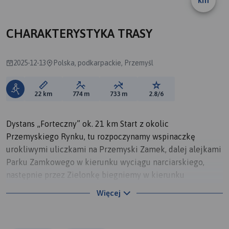
CHARAKTERYSTYKA TRASY
2025-12-13
Polska, podkarpackie, Przemyśl
Długość trasy:
Suma przewyższeń:
Suma spadków:
Ocena trasy:
22 km
774 m
733 m
2.8/6
Dystans „Forteczny” ok. 21 km Start z okolic
Przemyskiego Rynku, tu rozpoczynamy wspinaczkę
urokliwymi uliczkami na Przemyski Zamek, dalej alejkami
Parku Zamkowego w kierunku wyciągu narciarskiego,
następnie przez Zielonkę biegniemy w kierunku
Prałkowiec. Tu po 11km docieramy do Fortu VII Prałkowce,
Więcej
który jest półmetkiem naszego biegu. Powrót w kierunku
Zielonki i stoku narciarskiego. Przy parkingu przy trasie
narciarskiej nr 3 wbiegamy na trasę downhillową