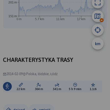
201 m
151 m
0 m
5.7 km
11 km
17 km
22 km
km
CHARAKTERYSTYKA TRASY
2014-02-09
Polska, łódzkie, Łódź
Długość trasy:
Suma przewyższeń:
Suma spadków:
Średni czas potrzebny 
Ocena tras
22 km
304 m
341 m
5 h 9 min
1.3/6
dojazd
umieść