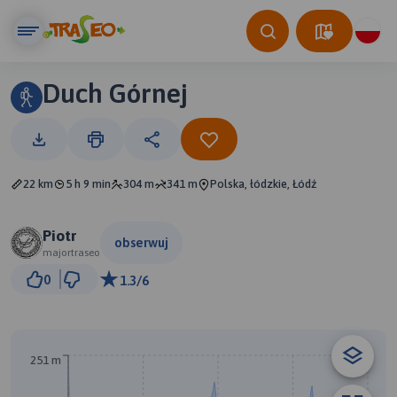
Duch Górnej
22 km
5 h 9 min
304 m
341 m
Polska, łódzkie, Łódź
Piotr
obserwuj
majortraseo
1 km
0
1.3/6
© Traseo Map
© OpenMapTiles
© OpenStreetMap contributors
B
A
251 m