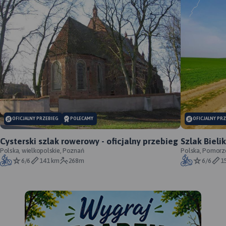
OFICJALNY PRZEBIEG
POLECAMY
OFICJALNY PR
Cysterski szlak rowerowy - oficjalny przebieg
Szlak Bieli
Polska, wielkopolskie, Poznań
oficjalny
Polska, Pomorz
6/6
141 km
268m
6/6
1