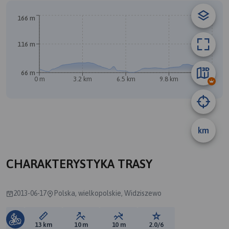
166 m
A
116 m
66 m
0 m
3.2 km
6.5 km
9.8 km
13 km
B
km
CHARAKTERYSTYKA TRASY
2013-06-17
Polska, wielkopolskie, Widziszewo
Długość trasy:
Suma przewyższeń:
Suma spadków:
Ocena trasy:
13 km
10 m
10 m
2.0/6