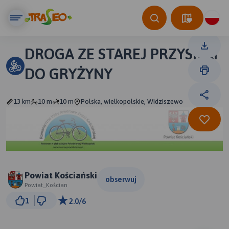
DROGA ZE STAREJ PRZYSIEKI
DO GRYŻYNY
13 km
10 m
10 m
Polska, wielkopolskie, Widziszewo
Powiat Kościański
obserwuj
Powiat_Kościan
2 km
1
2.0/6
© Traseo Map
© OpenMapTiles
© OpenStreetMap contributors