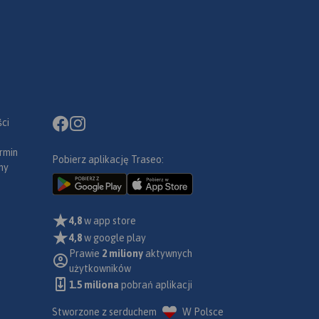
ci
rmin
Pobierz aplikację Traseo:
ny
4,8
w app store
4,8
w google play
Prawie
2 miliony
aktywnych
użytkowników
1.5 miliona
pobrań aplikacji
Stworzone z serduchem
W Polsce