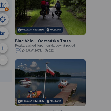
3 km
OFICJALNY PRZEBIEG
POLECAMY
km
Blue Velo – Odrzańska Trasa
Rowerowa - oficjalny przebieg
Polska, zachodniopomorskie, powiat policki
6/6
267 km
322m
anie trasy:
a trasy:
OFICJALNY PRZEBIEG
POLECAMY