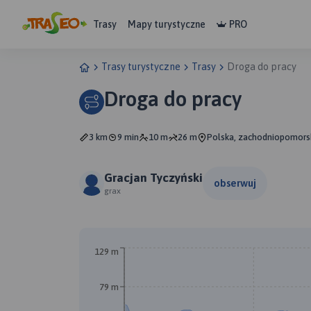
Trasy
Mapy turystyczne
PRO
Trasy turystyczne
Trasy
Droga do pracy
Droga do pracy
3 km
9 min
10 m
26 m
Polska, zachodniopomorsk
Gracjan Tyczyński
obserwuj
grax
129 m
79 m