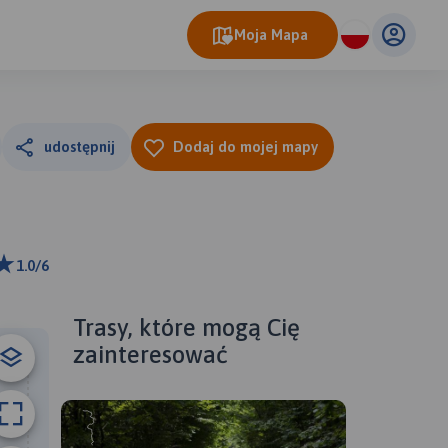
Moja Mapa
udostępnij
Dodaj do mojej mapy
1.0/6
0 m
ributors
Trasy, które mogą Cię
zainteresować