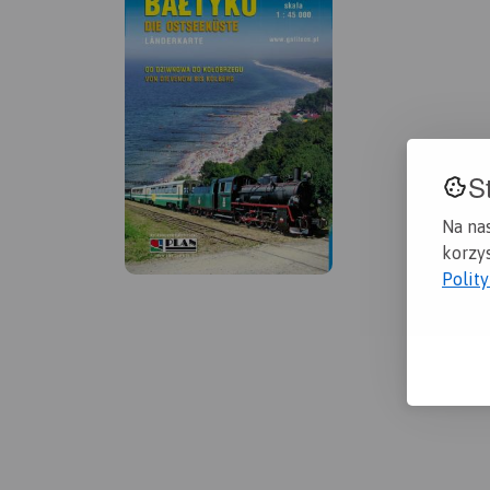
S
Na na
korzys
Polit