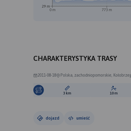
29 m
0 m
773 m
A
CHARAKTERYSTYKA TRASY
2011-08-18
Polska, zachodniopomorskie, Kołobrze
Długość trasy:
Suma prz
3 km
10 m
dojazd
umieść