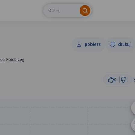
Odkryj
pobierz
drukuj
ie, Kołobrzeg
0
50
© Traseo Map
© OpenMapTiles
© OpenStreetMap cont
B