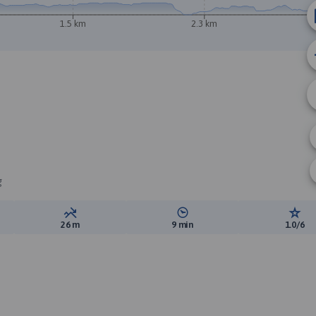
1.5 km
2.3 km
g
ewyższeń:
Suma spadków:
Średni czas potrzebny na pokon
Ocen
26 m
9 min
1.0/6