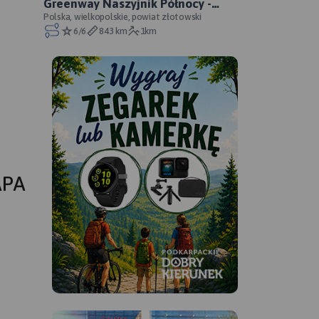
Greenway Naszyjnik Północy -
oficjalny przebieg
Polska, wielkopolskie, powiat złotowski
6/6
843 km
1km
APA