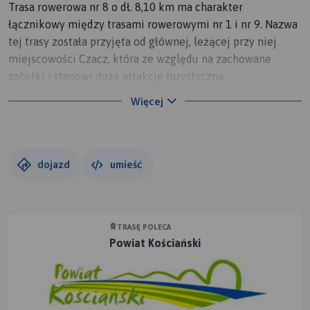
Trasa rowerowa nr 8 o dł. 8,10 km ma charakter
łącznikowy między trasami rowerowymi nr 1 i nr 9. Nazwa
tej trasy została przyjęta od głównej, leżącej przy niej
miejscowości Czacz, która ze względu na zachowane
zabytki i stanowi dużą atrakcję turystyczną.
Punktami początkowymi i końcowymi trasy rowerowej są:
Więcej
Przysieka Polska i Stary Białcz.
dojazd
umieść
TRASĘ POLECA
Powiat Kościański