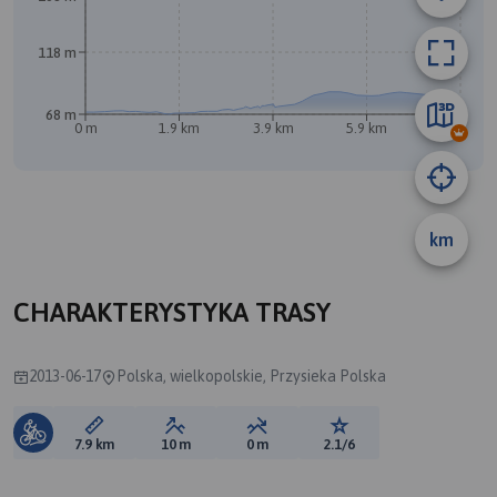
118 m
68 m
0 m
1.9 km
3.9 km
5.9 km
7.9 km
km
A
CHARAKTERYSTYKA TRASY
2013-06-17
Polska, wielkopolskie, Przysieka Polska
Długość trasy:
Suma przewyższeń:
Suma spadków:
Ocena trasy:
7.9 km
10 m
0 m
2.1/6