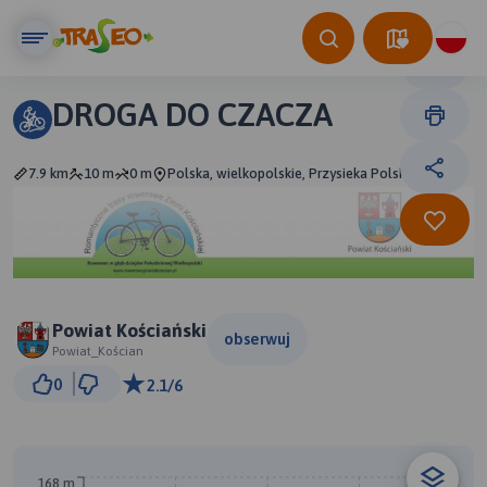
DROGA DO CZACZA
7.9 km
10 m
0 m
Polska, wielkopolskie, Przysieka Polska
Powiat Kościański
obserwuj
Powiat_Kościan
1 km
0
2.1/6
© Traseo Map
© OpenMapTiles
© OpenStreetMap contributors
B
168 m