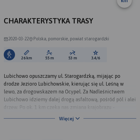
km
B
CHARAKTERYSTYKA TRASY
2020-03-22
Polska, pomorskie, powiat starogardzki
Długość trasy:
Suma przewyższeń:
Suma spadków:
Ocena trasy:
26 km
55 m
53 m
3.4/6
Lubichowo opuszczamy ul. Starogardzką, mijając po
drodze Jezioro Lubichowskie, kierując się ul. Leśną w
lewo, za drogowskazem na Ocypel. Za Nadleśnictwem
Lubichowo idziemy dalej drogą asfaltową, pośród pól i alei
drzew. Po ok. 1 km czeka nas zmiana krajobrazu -
wkraczamy na teren Borów Tucholskich.
Więcej
Trzymając się cały czas asfaltowej trasy docieramy do
osady Młynki, gdzie przekraczamy mostek nad rzeką Wdą.