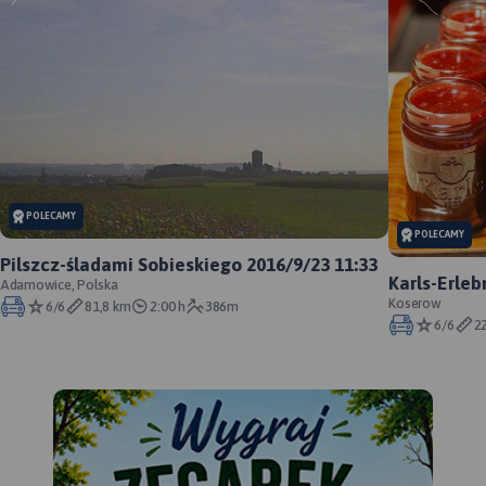
POLECAMY
POLECAMY
Pilszcz-śladami Sobieskiego 2016/9/23 11:33
Karls-Erle
Adamowice, Polska
Miasteczk
Koserow
6/6
81,8 km
2:00 h
386m
6/6
2