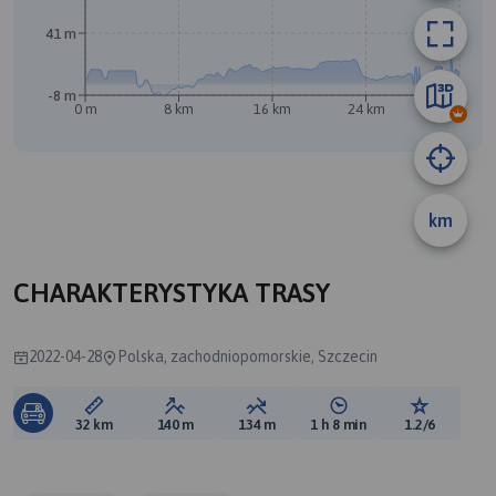
41 m
-8 m
0 m
8 km
16 km
24 km
32 km
A
km
CHARAKTERYSTYKA TRASY
2022-04-28
Polska, zachodniopomorskie, Szczecin
Długość trasy:
Suma przewyższeń:
Suma spadków:
Średni czas potrzebny 
Ocena tras
32 km
140 m
134 m
1 h 8 min
1.2/6