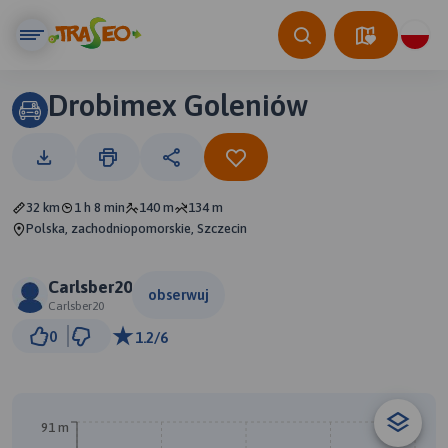
Drobimex Goleniów
32 km
1 h 8 min
140 m
134 m
Polska, zachodniopomorskie, Szczecin
Carlsber20
obserwuj
Carlsber20
5 km
0
1.2/6
© Traseo Map
© OpenMapTiles
© OpenStreetMap contributors
B
91 m