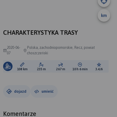
km
CHARAKTERYSTYKA TRASY
2020-06-
Polska, zachodniopomorskie, Recz, powiat
07
choszczeński
Długość trasy:
Suma przewyższeń:
Suma spadków:
Średni czas potrzebny 
Ocena tras
108 km
235 m
267 m
10 h 6 min
3.4/6
dojazd
umieść
Komentarze