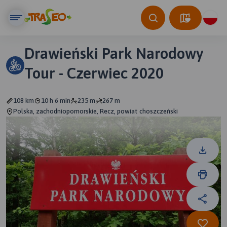
Drawieński Park Narodowy
Tour - Czerwiec 2020
108 km
10 h 6 min
235 m
267 m
Polska, zachodniopomorskie, Recz, powiat choszczeński