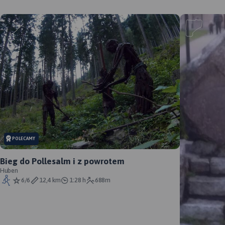
MAPA TURYSTYCZNA W
APLIKACJI TRASEO
POLECAMY
Bieg do Pollesalm i z powrotem
Huben
6/6
12,4 km
1:28 h
688m