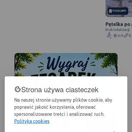
POLECAMY
Pętelka po
Brak lokalizacji
6/6
8
Strona używa ciasteczek
Na naszej stronie używamy plików cookie, aby
poprawić jakość korzystania, oferować
spersonalizowane treści i analizować ruch.
Polityka cookies