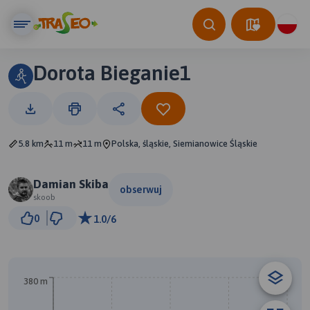
Dorota Bieganie1
5.8 km
11 m
11 m
Polska, śląskie, Siemianowice Śląskie
Damian Skiba
obserwuj
skoob
500 m
0
1.0/6
© Traseo Map
© OpenMapTiles
© OpenStreetMap contributors
380 m