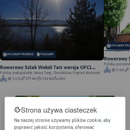
MAPA TURYSTYCZNA W
MAPA TURYSTYCZNA W
APLIKACJI TRASEO
APLIKACJI TRASEO
OFICJALNY PR
Plan Świętochłowic – skala
OFICJALNY PRZEBIEG
POLECAMY
1: 9 000 ze spisem ulic. Plan
Rowerowy S
aktualizowany w terenie. Na
przebieg s
Polska, pomorsk
Rowerowy Szlak Wokół Tatr wersja OFCL
planie zaznaczono między
5.4/6
(oficjalna) - oficjalny przebieg
Polska, małopolskie, Nowy Targ, Chochołów, Poprad, Kieżmark
innymi rodzaje nawierzchni
5.1/6
279 km
316 dni
2km
dróg, szkoły, numeracje
posesji. Plan obejmuje
miasto w granicach
administracyjnych.
Strona używa ciasteczek
Na naszej stronie używamy plików cookie, aby
poprawić jakość korzystania, oferować