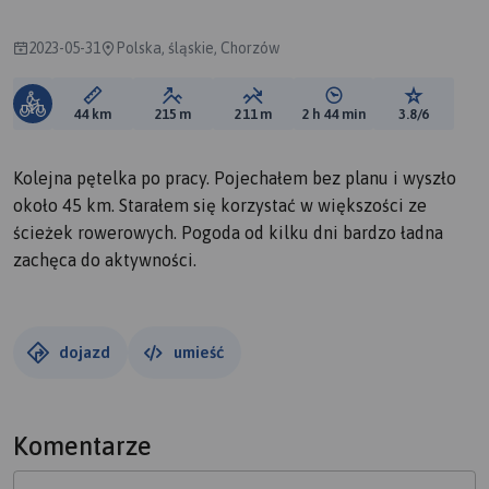
2023-05-31
Polska, śląskie, Chorzów
Długość trasy:
Suma przewyższeń:
Suma spadków:
Średni czas potrzebny 
Ocena tras
44 km
215 m
211 m
2 h 44 min
3.8/6
Kolejna pętelka po pracy. Pojechałem bez planu i wyszło
około 45 km. Starałem się korzystać w większości ze
ścieżek rowerowych. Pogoda od kilku dni bardzo ładna
zachęca do aktywności.
dojazd
umieść
Komentarze