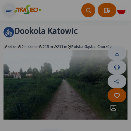
Dookoła Katowic
44 km
2 h 44 min
215 m
211 m
Polska, śląskie, Chorzów