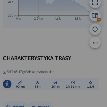
424 m
370 m
0 m
2.3 km
4.6 km
6.9 km
9.3 km
km
A
B
CHARAKTERYSTYKA TRASY
2015-05-17
Polska, małopolskie
Długość trasy:
Suma przewyższeń:
Suma spadków:
Średni czas potrzebny 
Ocena tras
9.3 km
98 m
184 m
2 h 56 min
1.3/6
dojazd
umieść