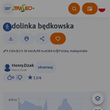
dolinka będkowska
9.3 km
2 h 56 min
98 m
184 m
Polska, małopolskie
Henry.Dzak
obserwuj
Henry.Dzak
500 m
0
1.3/6
© Traseo Map
© OpenMapTiles
© OpenStreetMap contributors
478 m