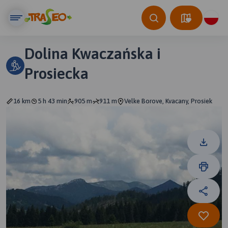
Dolina Kwaczańska i
Prosiecka
16 km
5 h 43 min
905 m
911 m
Velke Borove, Kvacany, Prosiek