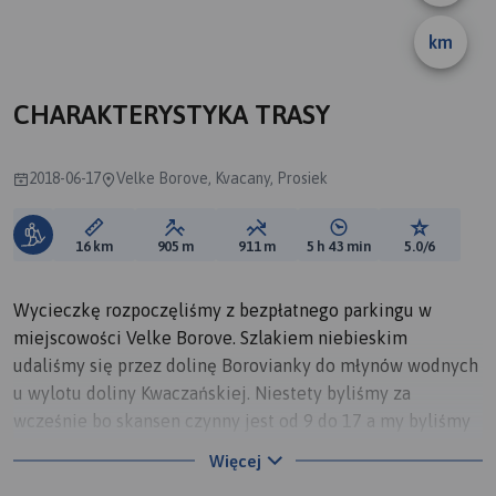
km
CHARAKTERYSTYKA TRASY
2018-06-17
Velke Borove, Kvacany, Prosiek
Długość trasy:
Suma przewyższeń:
Suma spadków:
Średni czas potrzebny 
Ocena tras
16 km
905 m
911 m
5 h 43 min
5.0/6
Wycieczkę rozpoczęliśmy z bezpłatnego parkingu w
miejscowości Velke Borove. Szlakiem niebieskim
udaliśmy się przez dolinę Borovianky do młynów wodnych
u wylotu doliny Kwaczańskiej. Niestety byliśmy za
wcześnie bo skansen czynny jest od 9 do 17 a my byliśmy
parę minut po 8. Nie czekaliśmy na otwarcie i ruszyliśmy
Więcej
do połączenia ze szlakiem czerwonym a nim wysoko