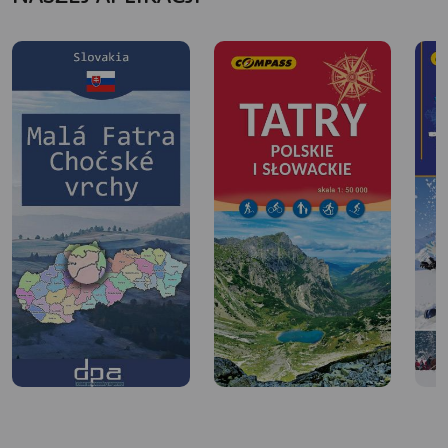
wyszliśmy na płaskowyż Svorad skąd okazale prezentują
się zachodnie Tatry i Wielki Chocz. Ze Svoradu odkrytym
terenem z powrotem na parking. Wycieczka udana i
zdecydowanie godna polecenia.