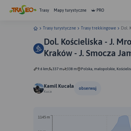
Trasy
Mapy turystyczne
PRO
Trasy turystyczne
Trasy trekkingowe
Dol. 
Dol. Kościeliska - J. M
Kraków - J. Smocza Jam
Kościeliska
9.6 km
337 m
338 m
Polska, małopolskie, Kościeli
Kamil Kucała
obserwuj
Kuca
1145 m