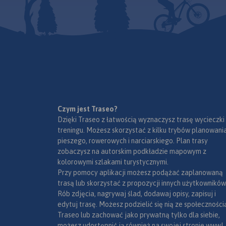
a także ciekawostki
dłuższe i krótsze trasy,
stolicy gór polskich
dostosowane do kondycji -
była konsultowana 
nawet dla wymagających
pracownikami TPN i
rowerzystów znajdą się tu
Zakopane. Mapę off
ciekawe wyzwania!
zakupić w aplikacji
Zapraszamy do pobrania
urządzenia mobiln
mapy i zwiedzania Podhala na
Bike Point to pierwsza sieć
wydania 2023
rowerze. Lokalizacje
wypożyczalni rowerów w
wypożyczalni Bike Point
Zakopanem. Wypożyczasz
znajdują się na mapie, wraz z
rower w jednym punkcie,
Czym jest Traseo?
innymi, ciekawymi obiektami
oddajesz w innym!
Dzięki Traseo z łatwością wyznaczysz trasę wycieczki
okolicy. Zakopane zaprasza!
treningu. Możesz skorzystać z kilku trybów planowania
pieszego, rowerowych i narciarskiego. Plan trasy
zobaczysz na autorskim podkładzie mapowym z
kolorowymi szlakami turystycznymi.
Przy pomocy aplikacji możesz podążać zaplanowaną
trasą lub skorzystać z propozycji innych użytkowników
Rób zdjęcia, nagrywaj ślad, dodawaj opisy, zapisuj i
edytuj trasę. Możesz podzielić się nią ze społeczności
Traseo lub zachować jako prywatną tylko dla siebie,
możesz udostępnić ją również na swojej stronie www!