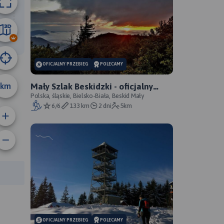
9.5 km
OFICJALNY PRZEBIEG
POLECAMY
km
Mały Szlak Beskidzki - oficjalny
przebieg
Polska, śląskie, Bielsko-Biała, Beskid Mały
6/6
133 km
2 dni
5km
rasy:
OFICJALNY PRZEBIEG
POLECAMY