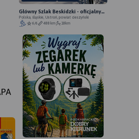
Główny Szlak Beskidzki - oficjalny
przebieg
Polska, śląskie, Ustroń, powiat cieszyński
6/6
488 km
18km
APA