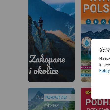
S
Na na
korzys
Polit