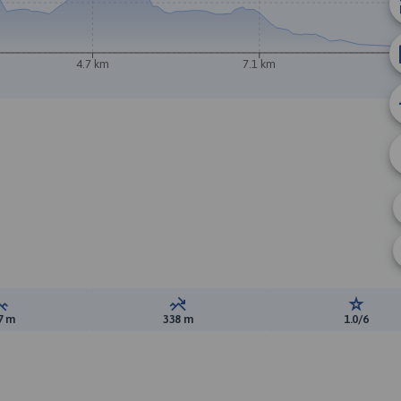
4.7 km
7.1 km
Suma przewyższeń:
Suma spadków:
Ocena t
7 m
338 m
1.0/6