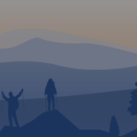
aseo.