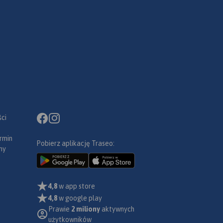
ci
rmin
Pobierz aplikację Traseo:
ny
4,8
w app store
4,8
w google play
Prawie
2 miliony
aktywnych
użytkowników