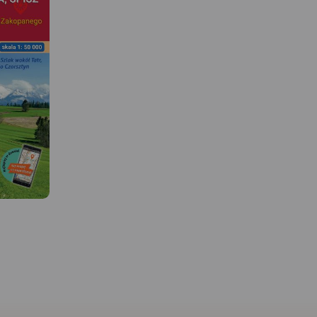
 W
MAPA TURYSTYCZNA W
APLIKACJI TRASEO
MAPA TURYSTYCZNA W
APLIKACJI TRASEO
jbardziej
Mapa Tatr polskich i
 odwiedzane
Słowackich, na południu
y. Zasięg
zasięg jest po Strbske Pl
Mapa przedstawia najbardziej
ysy (2499
mapie zaznaczono szla
znane i najczęściej odwiedzane
niu, Jurgów
piesze i rowerowe wraz 
góry w Polsce - Tatry. Zasięg
wiec (2064
dokładnymi czasami prz
mapy wyznaczają: Rysy (2'499
zie i
Została ona zaktualiz
m n.p.m.) na południu, Jurgów
a na
terenie. Mapę wyświetlis
na wschodzie, Wołowiec (2'064
apy
pozakupie w formie jed
m n.p.m.) na zachodzie i
odnie i
podkładów mapowych
Bukowina Tatrzańska na