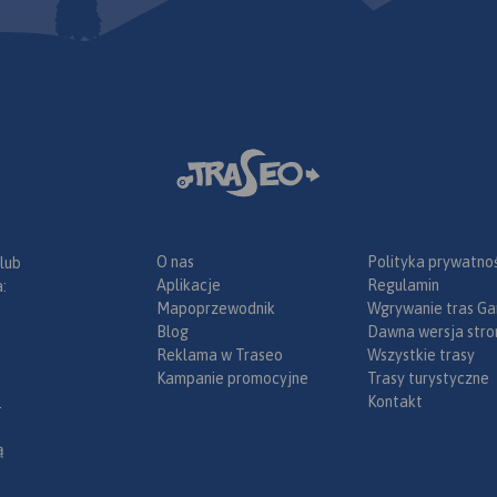
 na temat
mobilne.
Rok wydania 2019
. Treść mapy
z
 MSiT
line można
 Traseo na
e.
Rok
O nas
Polityka prywatnoś
 lub
Aplikacje
Regulamin
:
Mapoprzewodnik
Wgrywanie tras Ga
Blog
Dawna wersja stro
Reklama w Traseo
Wszystkie trasy
Kampanie promocyjne
Trasy turystyczne
Kontakt
.
ą