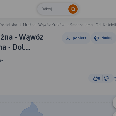
Odkryj
Kościeliska - J. Mroźna - Wąwóz Kraków - J. Smocza Jama - Dol. Kościel
roźna - Wąwóz
pobierz
drukuj
a - Dol.
sko
0
1 
© Traseo Map
© OpenMapTiles
© OpenStreetMap cont
A
B