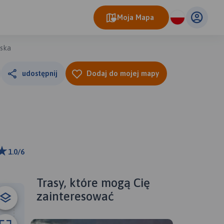
Moja Mapa
iska
udostępnij
Dodaj do mojej mapy
1.0/6
km
ributors
Trasy, które mogą Cię
zainteresować