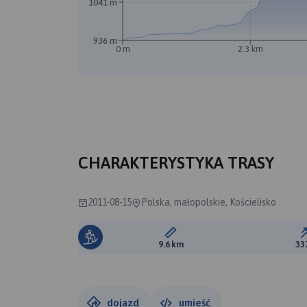
1041 m
936 m
0 m
2.3 km
CHARAKTERYSTYKA TRASY
2011-08-15
Polska, małopolskie, Kościelisko
Długość trasy:
9.6 km
33
dojazd
umieść