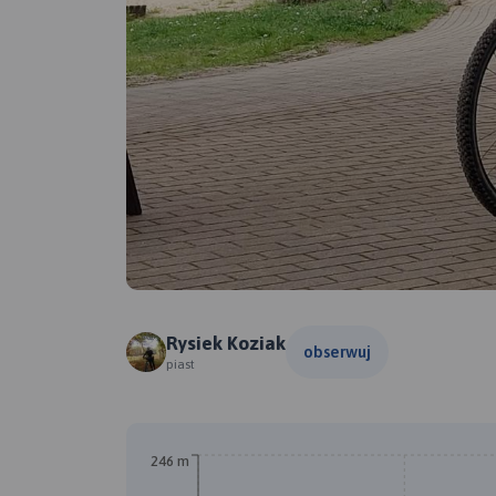
Rysiek Koziak
obserwuj
piast
246 m