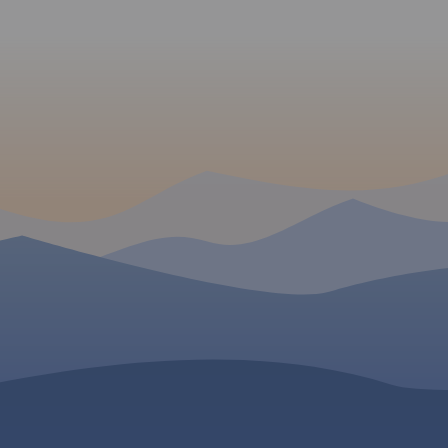
wieloma ośrodkami. Obok
kami
Jeziora jest miejscowość
mi.
Krasiejów, gdzie odkryto
ięgiem
skamienieliny dinozaurów, na
 od
bazie tych wykopalisk
hodu
utworzono „Park Krasiejów” z
, od
wieloma atrakcjami. Przez
ołczyn,
środek tego terenu przepływa
odu po
rzeka Mała Panew – świetna do
uprawiania kajakarstwa.
Obszar ten jest bogaty w
ciekawe zakątki, obiekty
przyrodnicze i turystyczne.
Zaznaczono wszystkie szlaki :
piesze, rowerowe , konne i
kajakowe.
Mapa została przygotowana
tylko dla urządzeń cyfrowych,
nie ma odpowiednika w wersji
papierowej.
 W