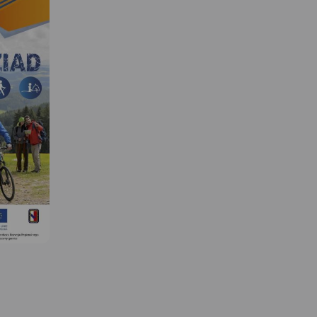
MAPA TURYSTYCZNA W
APLIKACJI TRASEO
MAPA TURYSTYCZNA W
APLIKACJI TRASEO
 W
Kraina Dinozaurów to obszar
ograniczony miejscowościami:
Krupski Młyn, Dobrodzień,
Zagwiździe, Opole. W centrum
u
mapy znajduje się Jezioro
Turawskie z zaznaczonymi
enie z