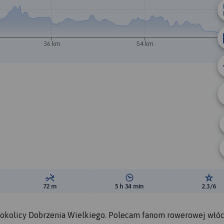
36 km
54 km
ewyższeń:
Suma spadków:
Średni czas potrzebny na pokon
Ocen
72 m
5 h 34 min
2.3/6
 okolicy Dobrzenia Wielkiego. Polecam fanom rowerowej włó