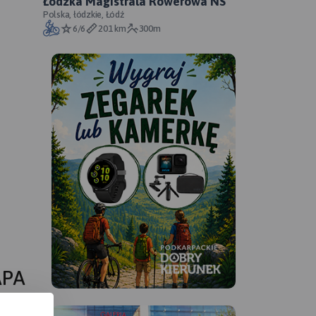
Łódzka Magistrala Rowerowa NS
Polska, łódzkie, Łódź
6/6
201 km
300m
APA