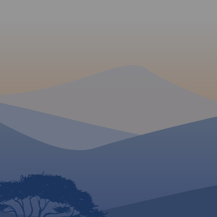
zaznaczonymi szla
pieszymi i rowerowy
Obejmuje swym zas
obszar ograniczony
południowego-wsc
Jeziorem Turawskim
północy sięga po W
natomiast od wsch
Brzeg.
MAPA TURYSTYCZNA W
APLIKACJI TRASEO
Turistická mapa Euroregionu
Praděd zahrnuje území
česko-polského příhraničí:
na české straně okresy
Jeseník a Bruntál, na polské
straně Opolské vojvodství.
Speciálně zpracovaný
kartografický podklad
obsahuje nezbytné
MAPA TURYSTYCZNA