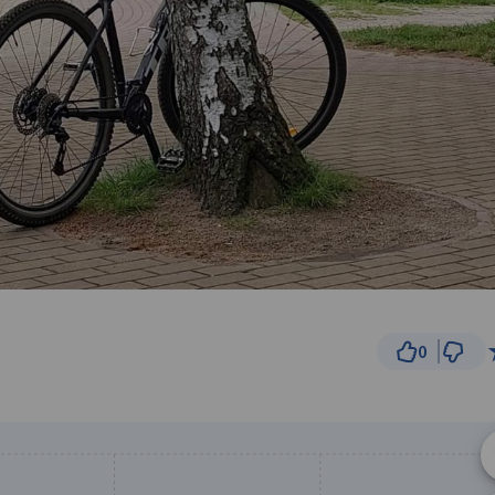
0
5 km
© Traseo Map
© OpenMapTiles
© OpenStreetMap cont