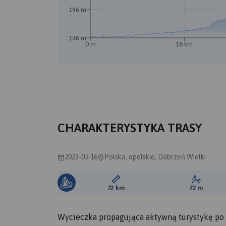
196 m
146 m
A
B
0 m
18 km
CHARAKTERYSTYKA TRASY
2023-05-16
Polska, opolskie, Dobrzeń Wielki
Długość trasy:
Suma prz
72 km
72 m
Wycieczka propagująca aktywną turystykę po