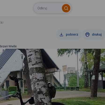
Odkryj
ki
pobierz
drukuj
obrzeń Wielki