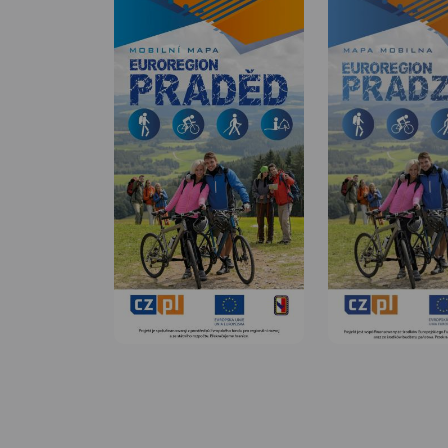
MAPA TURYSTYCZNA W
APLIKACJI TRASEO
Plan miasta Opola w nowych
MAPA TURYSTYCZNA
granicach
APLIKACJI TRASEO
administracyjnych. Na planie
umieszczono całą
infrastrukturę miejską (urzędy,
Mapa turystyczna
szkoły, teatry, kina) i
Stobrawskiego Park
turystyczną (szlaki, zabytki).
Krajobrazowego
Rok wydania: 2020
aktualizowana w ter