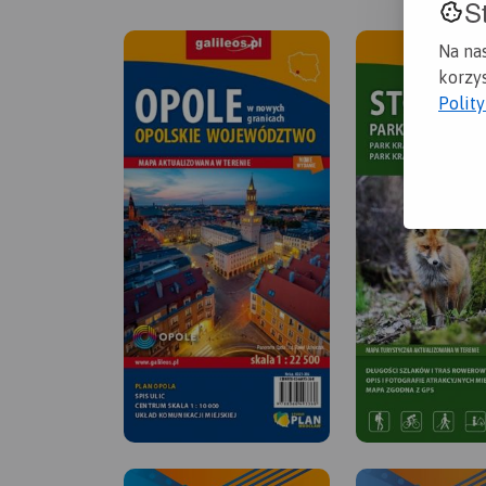
S
Na na
korzys
Polit