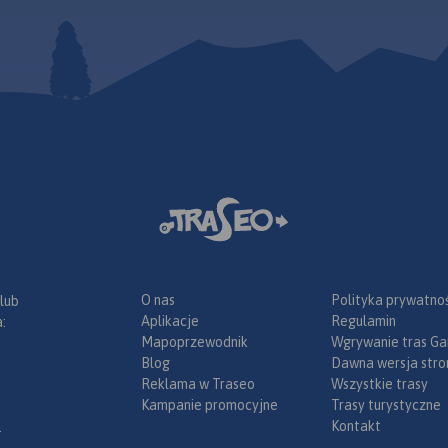
uroregionu
obszar
zeskiego:
ie a po
ik i Bruntal.
any
czny
informacje
wnej
anicznym
nana w
ze, konne,
O nas
Polityka prywatnoś
 lub
bike
 inne
Aplikacje
Regulamin
:
ka”
astruktury
Mapoprzewodnik
Wgrywanie tras Ga
o ze
Blog
Dawna wersja stro
ego
Reklama w Traseo
Wszystkie trasy
Kampanie promocyjne
Trasy turystyczne
ze środków
Kontakt
.