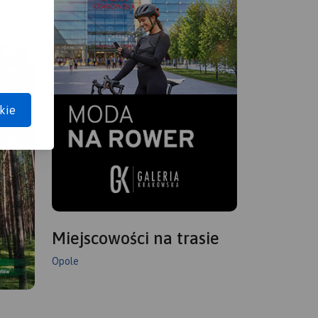
kie
Miejscowości na trasie
Opole